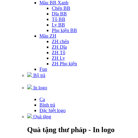
Màu BB Xanh
Chén BB
Dĩa BB
Tô BB
Ly BB
Phụ kiện BB
Màu ZH
ZH chén
ZH Dĩa
ZH Tô
ZH Ly
ZH Phụ kiện
Fun
Bộ trà
In logo
Ca
Bình trà
Đặc biệt logo
Quà tặng
Quà tặng thư pháp - In logo