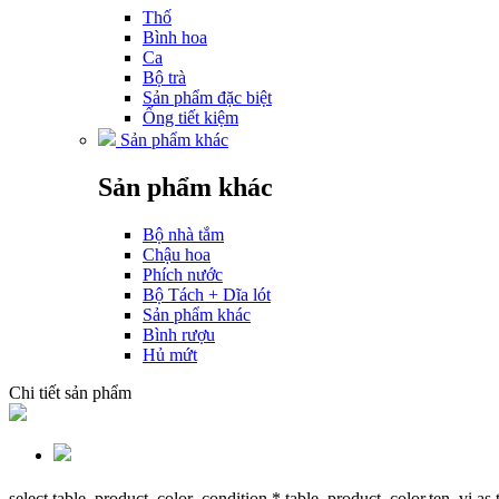
Thố
Bình hoa
Ca
Bộ trà
Sản phẩm đặc biệt
Ống tiết kiệm
Sản phẩm khác
Sản phẩm khác
Bộ nhà tắm
Chậu hoa
Phích nước
Bộ Tách + Dĩa lót
Sản phẩm khác
Bình rượu
Hủ mứt
Chi tiết sản phẩm
select table_product_color_condition.*,table_product_color.ten_vi as