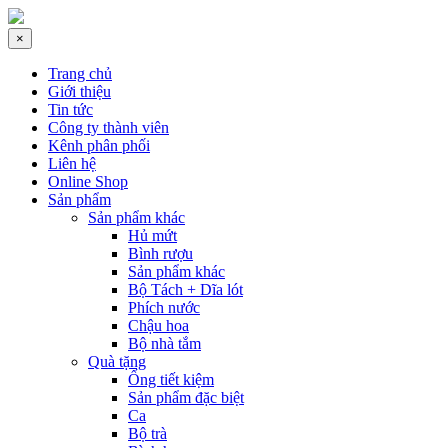
×
Trang chủ
Giới thiệu
Tin tức
Công ty thành viên
Kênh phân phối
Liên hệ
Online Shop
Sản phẩm
Sản phẩm khác
Hủ mứt
Bình rượu
Sản phẩm khác
Bộ Tách + Dĩa lót
Phích nước
Chậu hoa
Bộ nhà tắm
Quà tặng
Ống tiết kiệm
Sản phẩm đặc biệt
Ca
Bộ trà