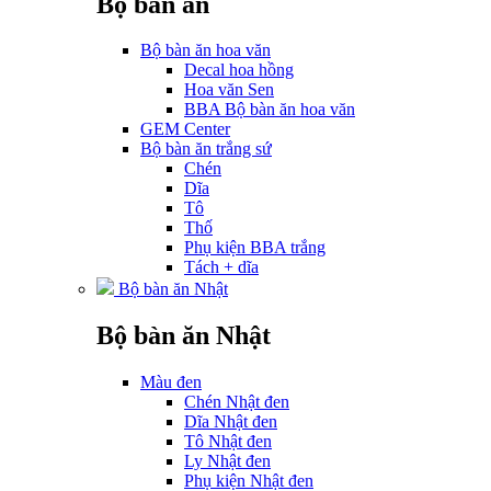
Bộ bàn ăn
Bộ bàn ăn hoa văn
Decal hoa hồng
Hoa văn Sen
BBA Bộ bàn ăn hoa văn
GEM Center
Bộ bàn ăn trắng sứ
Chén
Dĩa
Tô
Thố
Phụ kiện BBA trắng
Tách + dĩa
Bộ bàn ăn Nhật
Bộ bàn ăn Nhật
Màu đen
Chén Nhật đen
Dĩa Nhật đen
Tô Nhật đen
Ly Nhật đen
Phụ kiện Nhật đen