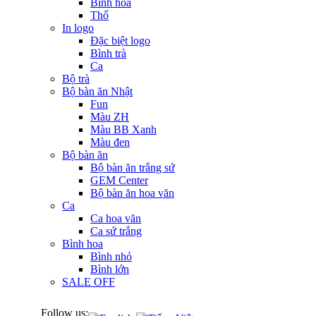
Bình hoa
Thố
In logo
Đặc biệt logo
Bình trà
Ca
Bộ trà
Bộ bàn ăn Nhật
Fun
Màu ZH
Màu BB Xanh
Màu đen
Bộ bàn ăn
Bộ bàn ăn trắng sứ
GEM Center
Bộ bàn ăn hoa văn
Ca
Ca hoa văn
Ca sứ trắng
Bình hoa
Bình nhỏ
Bình lớn
SALE OFF
Follow us: