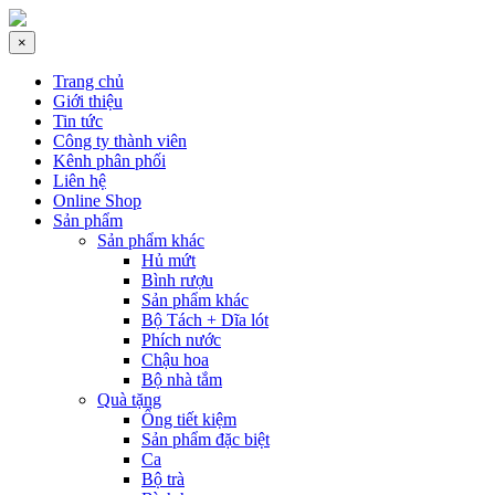
×
Trang chủ
Giới thiệu
Tin tức
Công ty thành viên
Kênh phân phối
Liên hệ
Online Shop
Sản phẩm
Sản phẩm khác
Hủ mứt
Bình rượu
Sản phẩm khác
Bộ Tách + Dĩa lót
Phích nước
Chậu hoa
Bộ nhà tắm
Quà tặng
Ống tiết kiệm
Sản phẩm đặc biệt
Ca
Bộ trà