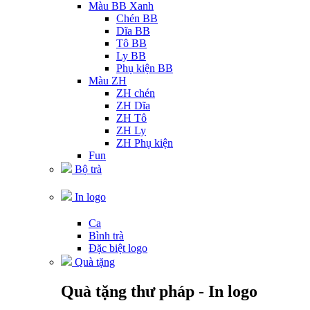
Màu BB Xanh
Chén BB
Dĩa BB
Tô BB
Ly BB
Phụ kiện BB
Màu ZH
ZH chén
ZH Dĩa
ZH Tô
ZH Ly
ZH Phụ kiện
Fun
Bộ trà
In logo
Ca
Bình trà
Đặc biệt logo
Quà tặng
Quà tặng thư pháp - In logo