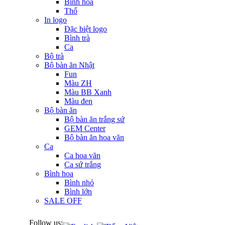
Bình hoa
Thố
In logo
Đặc biệt logo
Bình trà
Ca
Bộ trà
Bộ bàn ăn Nhật
Fun
Màu ZH
Màu BB Xanh
Màu đen
Bộ bàn ăn
Bộ bàn ăn trắng sứ
GEM Center
Bộ bàn ăn hoa văn
Ca
Ca hoa văn
Ca sứ trắng
Bình hoa
Bình nhỏ
Bình lớn
SALE OFF
Follow us: