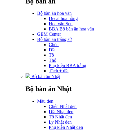
Bộ bàn ăn
Bộ bàn ăn hoa văn
Decal hoa hồng
Hoa văn Sen
BBA Bộ bàn ăn hoa văn
GEM Center
Bộ bàn ăn trắng sứ
Chén
Dĩa
Tô
Thố
Phụ kiện BBA trắng
Tách + dĩa
Bộ bàn ăn Nhật
Bộ bàn ăn Nhật
Màu đen
Chén Nhật đen
Dĩa Nhật đen
Tô Nhật đen
Ly Nhật đen
Phụ kiện Nhật đen