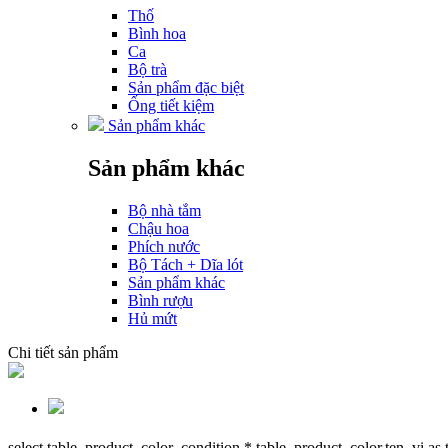
Thố
Bình hoa
Ca
Bộ trà
Sản phẩm đặc biệt
Ống tiết kiệm
Sản phẩm khác
Sản phẩm khác
Bộ nhà tắm
Chậu hoa
Phích nước
Bộ Tách + Dĩa lót
Sản phẩm khác
Bình rượu
Hủ mứt
Chi tiết sản phẩm
select table_product_color_condition.*,table_product_color.ten_vi as