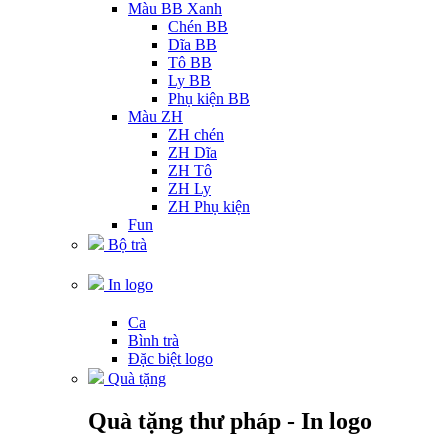
Màu BB Xanh
Chén BB
Dĩa BB
Tô BB
Ly BB
Phụ kiện BB
Màu ZH
ZH chén
ZH Dĩa
ZH Tô
ZH Ly
ZH Phụ kiện
Fun
Bộ trà
In logo
Ca
Bình trà
Đặc biệt logo
Quà tặng
Quà tặng thư pháp - In logo