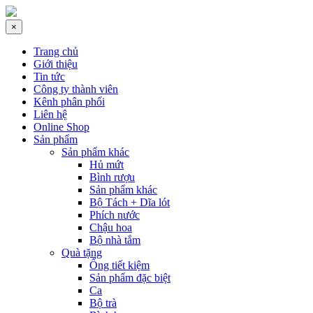
×
Trang chủ
Giới thiệu
Tin tức
Công ty thành viên
Kênh phân phối
Liên hệ
Online Shop
Sản phẩm
Sản phẩm khác
Hủ mứt
Bình rượu
Sản phẩm khác
Bộ Tách + Dĩa lót
Phích nước
Chậu hoa
Bộ nhà tắm
Quà tặng
Ống tiết kiệm
Sản phẩm đặc biệt
Ca
Bộ trà