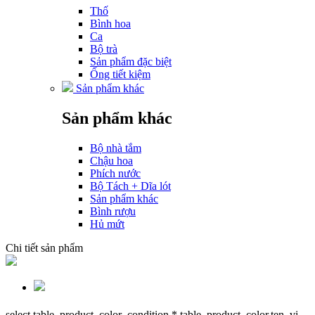
Thố
Bình hoa
Ca
Bộ trà
Sản phẩm đặc biệt
Ống tiết kiệm
Sản phẩm khác
Sản phẩm khác
Bộ nhà tắm
Chậu hoa
Phích nước
Bộ Tách + Dĩa lót
Sản phẩm khác
Bình rượu
Hủ mứt
Chi tiết sản phẩm
select table_product_color_condition.*,table_product_color.ten_vi