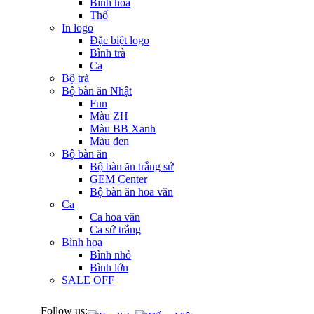
Bình hoa
Thố
In logo
Đặc biệt logo
Bình trà
Ca
Bộ trà
Bộ bàn ăn Nhật
Fun
Màu ZH
Màu BB Xanh
Màu đen
Bộ bàn ăn
Bộ bàn ăn trắng sứ
GEM Center
Bộ bàn ăn hoa văn
Ca
Ca hoa văn
Ca sứ trắng
Bình hoa
Bình nhỏ
Bình lớn
SALE OFF
Follow us: