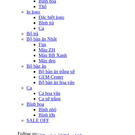
Bình hoa
Thố
In logo
Đặc biệt logo
Bình trà
Ca
Bộ trà
Bộ bàn ăn Nhật
Fun
Màu ZH
Màu BB Xanh
Màu đen
Bộ bàn ăn
Bộ bàn ăn trắng sứ
GEM Center
Bộ bàn ăn hoa văn
Ca
Ca hoa văn
Ca sứ trắng
Bình hoa
Bình nhỏ
Bình lớn
SALE OFF
Follow us: