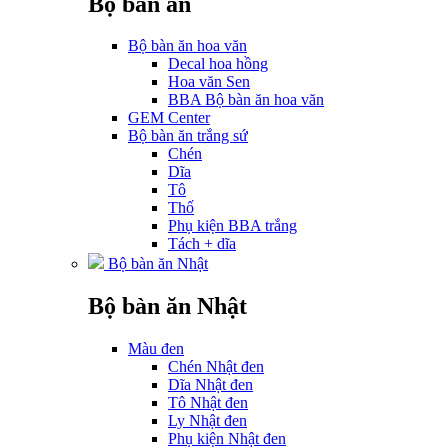
Bộ bàn ăn
Bộ bàn ăn hoa văn
Decal hoa hồng
Hoa văn Sen
BBA Bộ bàn ăn hoa văn
GEM Center
Bộ bàn ăn trắng sứ
Chén
Dĩa
Tô
Thố
Phụ kiện BBA trắng
Tách + dĩa
Bộ bàn ăn Nhật
Bộ bàn ăn Nhật
Màu đen
Chén Nhật đen
Dĩa Nhật đen
Tô Nhật đen
Ly Nhật đen
Phụ kiện Nhật đen