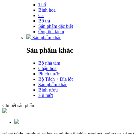
Thố
Bình hoa
Ca
Bộ trà
Sản phẩm đặc biệt
Ống tiết kiệm
Sản phẩm khác
Sản phẩm khác
Bộ nhà tắm
Chậu hoa
Phích nước
Bộ Tách + Dĩa lót
Sản phẩm khác
Bình rượu
Hủ mứt
Chi tiết sản phẩm
select table_product_color_condition.*,table_product_color.ten_vi as