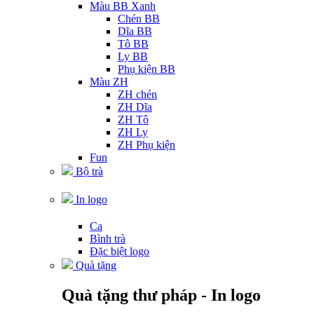
Màu BB Xanh
Chén BB
Dĩa BB
Tô BB
Ly BB
Phụ kiện BB
Màu ZH
ZH chén
ZH Dĩa
ZH Tô
ZH Ly
ZH Phụ kiện
Fun
Bộ trà
In logo
Ca
Bình trà
Đặc biệt logo
Quà tặng
Quà tặng thư pháp - In logo