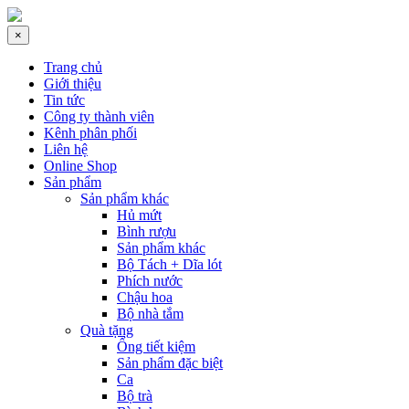
×
Trang chủ
Giới thiệu
Tin tức
Công ty thành viên
Kênh phân phối
Liên hệ
Online Shop
Sản phẩm
Sản phẩm khác
Hủ mứt
Bình rượu
Sản phẩm khác
Bộ Tách + Dĩa lót
Phích nước
Chậu hoa
Bộ nhà tắm
Quà tặng
Ống tiết kiệm
Sản phẩm đặc biệt
Ca
Bộ trà