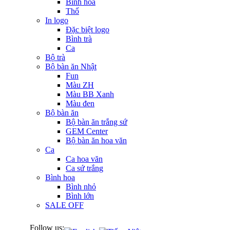
Bình hoa
Thố
In logo
Đặc biệt logo
Bình trà
Ca
Bộ trà
Bộ bàn ăn Nhật
Fun
Màu ZH
Màu BB Xanh
Màu đen
Bộ bàn ăn
Bộ bàn ăn trắng sứ
GEM Center
Bộ bàn ăn hoa văn
Ca
Ca hoa văn
Ca sứ trắng
Bình hoa
Bình nhỏ
Bình lớn
SALE OFF
Follow us: