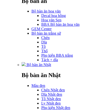
Bộ bàn ăn
Bộ bàn ăn hoa văn
Decal hoa hồng
Hoa văn Sen
BBA Bộ bàn ăn hoa văn
GEM Center
Bộ bàn ăn trắng sứ
Chén
Dĩa
Tô
Thố
Phụ kiện BBA trắng
Tách + dĩa
Bộ bàn ăn Nhật
Bộ bàn ăn Nhật
Màu đen
Chén Nhật đen
Dĩa Nhật đen
Tô Nhật đen
Ly Nhật đen
Phụ kiện Nhật đen