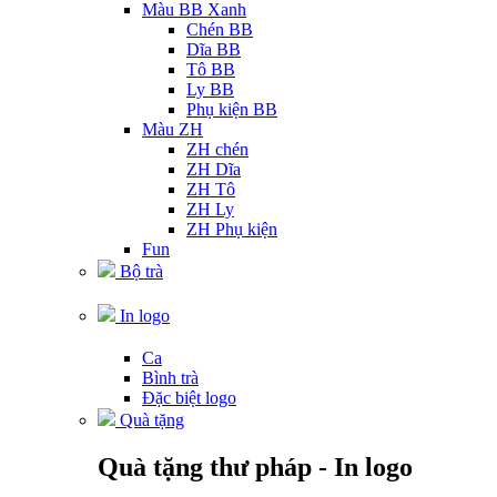
Màu BB Xanh
Chén BB
Dĩa BB
Tô BB
Ly BB
Phụ kiện BB
Màu ZH
ZH chén
ZH Dĩa
ZH Tô
ZH Ly
ZH Phụ kiện
Fun
Bộ trà
In logo
Ca
Bình trà
Đặc biệt logo
Quà tặng
Quà tặng thư pháp - In logo