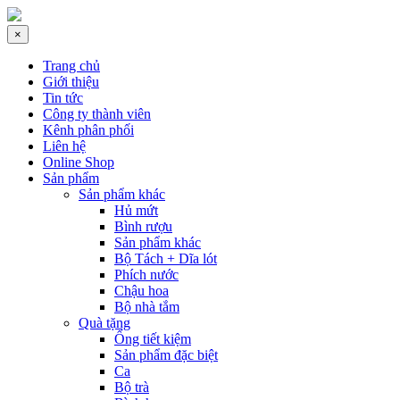
×
Trang chủ
Giới thiệu
Tin tức
Công ty thành viên
Kênh phân phối
Liên hệ
Online Shop
Sản phẩm
Sản phẩm khác
Hủ mứt
Bình rượu
Sản phẩm khác
Bộ Tách + Dĩa lót
Phích nước
Chậu hoa
Bộ nhà tắm
Quà tặng
Ống tiết kiệm
Sản phẩm đặc biệt
Ca
Bộ trà