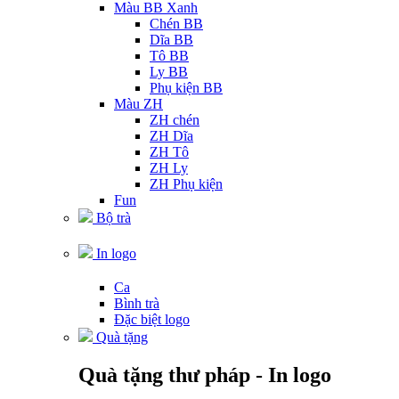
Màu BB Xanh
Chén BB
Dĩa BB
Tô BB
Ly BB
Phụ kiện BB
Màu ZH
ZH chén
ZH Dĩa
ZH Tô
ZH Ly
ZH Phụ kiện
Fun
Bộ trà
In logo
Ca
Bình trà
Đặc biệt logo
Quà tặng
Quà tặng thư pháp - In logo