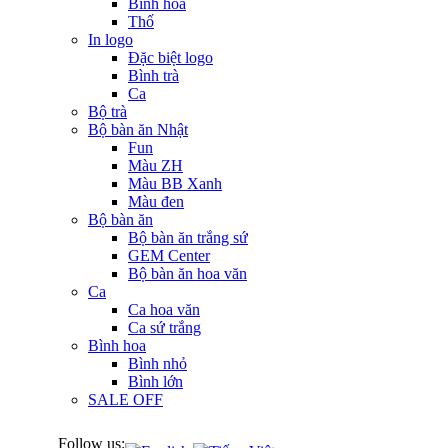
Bình hoa
Thố
In logo
Đặc biệt logo
Bình trà
Ca
Bộ trà
Bộ bàn ăn Nhật
Fun
Màu ZH
Màu BB Xanh
Màu đen
Bộ bàn ăn
Bộ bàn ăn trắng sứ
GEM Center
Bộ bàn ăn hoa văn
Ca
Ca hoa văn
Ca sứ trắng
Bình hoa
Bình nhỏ
Bình lớn
SALE OFF
Follow us: