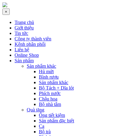
×
Trang chủ
Giới thiệu
Tin tức
Công ty thành viên
Kênh phân phối
Liên hệ
Online Shop
Sản phẩm
Sản phẩm khác
Hủ mứt
Bình rượu
Sản phẩm khác
Bộ Tách + Dĩa lót
Phích nước
Chậu hoa
Bộ nhà tắm
Quà tặng
Ống tiết kiệm
Sản phẩm đặc biệt
Ca
Bộ trà