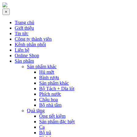
×
Trang chủ
Giới thiệu
Tin tức
Công ty thành viên
Kênh phân phối
Liên hệ
Online Shop
Sản phẩm
Sản phẩm khác
Hủ mứt
Bình rượu
Sản phẩm khác
Bộ Tách + Dĩa lót
Phích nước
Chậu hoa
Bộ nhà tắm
Quà tặng
Ống tiết kiệm
Sản phẩm đặc biệt
Ca
Bộ trà