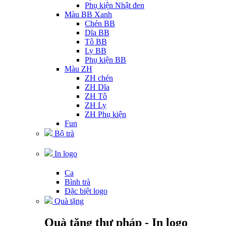
Phụ kiện Nhật đen
Màu BB Xanh
Chén BB
Dĩa BB
Tô BB
Ly BB
Phụ kiện BB
Màu ZH
ZH chén
ZH Dĩa
ZH Tô
ZH Ly
ZH Phụ kiện
Fun
Bộ trà
In logo
Ca
Bình trà
Đặc biệt logo
Quà tặng
Quà tặng thư pháp - In logo