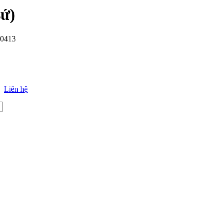
sứ)
0413
Liên hệ