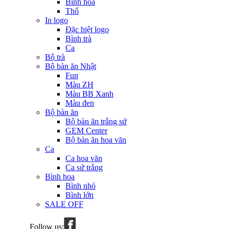
Bình hoa
Thố
In logo
Đặc biệt logo
Bình trà
Ca
Bộ trà
Bộ bàn ăn Nhật
Fun
Màu ZH
Màu BB Xanh
Màu đen
Bộ bàn ăn
Bộ bàn ăn trắng sứ
GEM Center
Bộ bàn ăn hoa văn
Ca
Ca hoa văn
Ca sứ trắng
Bình hoa
Bình nhỏ
Bình lớn
SALE OFF
Follow us: