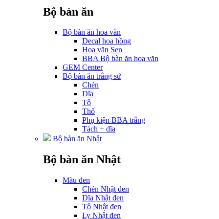
Bộ bàn ăn
Bộ bàn ăn hoa văn
Decal hoa hồng
Hoa văn Sen
BBA Bộ bàn ăn hoa văn
GEM Center
Bộ bàn ăn trắng sứ
Chén
Dĩa
Tô
Thố
Phụ kiện BBA trắng
Tách + dĩa
Bộ bàn ăn Nhật
Bộ bàn ăn Nhật
Màu đen
Chén Nhật đen
Dĩa Nhật đen
Tô Nhật đen
Ly Nhật đen