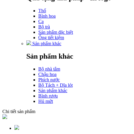
Thố
Bình hoa
Ca
Bộ trà
Sản phẩm đặc biệt
Ống tiết kiệm
Sản phẩm khác
Sản phẩm khác
Bộ nhà tắm
Chậu hoa
Phích nước
Bộ Tách + Dĩa lót
Sản phẩm khác
Bình rượu
Hủ mứt
Chi tiết sản phẩm