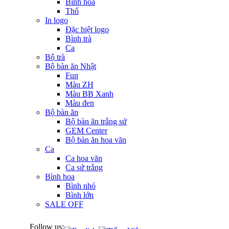
Bình hoa
Thố
In logo
Đặc biệt logo
Bình trà
Ca
Bộ trà
Bộ bàn ăn Nhật
Fun
Màu ZH
Màu BB Xanh
Màu đen
Bộ bàn ăn
Bộ bàn ăn trắng sứ
GEM Center
Bộ bàn ăn hoa văn
Ca
Ca hoa văn
Ca sứ trắng
Bình hoa
Bình nhỏ
Bình lớn
SALE OFF
Follow us: