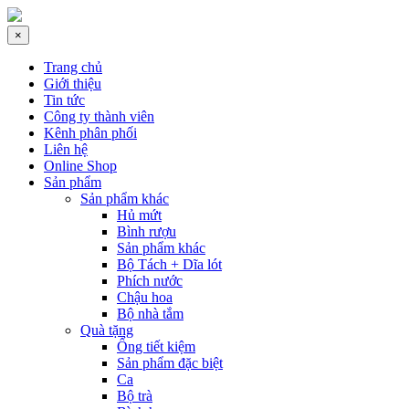
×
Trang chủ
Giới thiệu
Tin tức
Công ty thành viên
Kênh phân phối
Liên hệ
Online Shop
Sản phẩm
Sản phẩm khác
Hủ mứt
Bình rượu
Sản phẩm khác
Bộ Tách + Dĩa lót
Phích nước
Chậu hoa
Bộ nhà tắm
Quà tặng
Ống tiết kiệm
Sản phẩm đặc biệt
Ca
Bộ trà