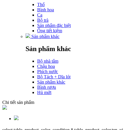
Thố
Bình hoa
Ca
Bộ trà
Sản phẩm đặc biệt
Ống tiết kiệm
Sản phẩm khác
Sản phẩm khác
Bộ nhà tắm
Chậu hoa
Phích nước
Bộ Tách + Dĩa lót
Sản phẩm khác
Bình rượu
Hủ mứt
Chi tiết sản phẩm
select table_product_color_condition.*,table_product_color.ten_vi