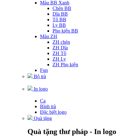
Màu BB Xanh
Chén BB
Dĩa BB
Tô BB
Ly BB
Phụ kiện BB
Màu ZH
ZH chén
ZH Dĩa
ZH Tô
ZH Ly
ZH Phụ kiện
Fun
Bộ trà
In logo
Ca
Bình trà
Đặc biệt logo
Quà tặng
Quà tặng thư pháp - In logo