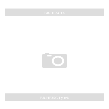
BB-HF34 Tô
BB-HF35C Ly trà