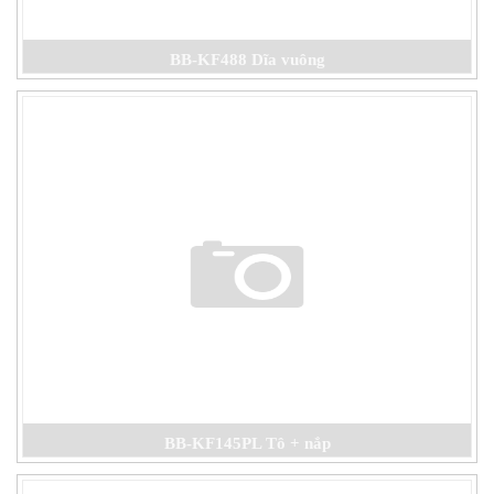
BB-KF488 Dĩa vuông
BB-KF145PL Tô + nắp