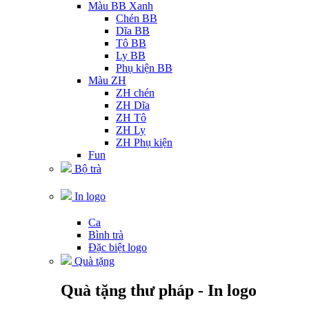
Màu BB Xanh
Chén BB
Dĩa BB
Tô BB
Ly BB
Phụ kiện BB
Màu ZH
ZH chén
ZH Dĩa
ZH Tô
ZH Ly
ZH Phụ kiện
Fun
Bộ trà
In logo
Ca
Bình trà
Đặc biệt logo
Quà tặng
Quà tặng thư pháp - In logo