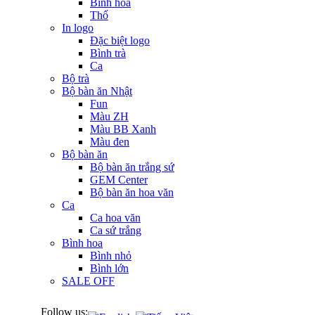
Bình hoa
Thố
In logo
Đặc biệt logo
Bình trà
Ca
Bộ trà
Bộ bàn ăn Nhật
Fun
Màu ZH
Màu BB Xanh
Màu đen
Bộ bàn ăn
Bộ bàn ăn trắng sứ
GEM Center
Bộ bàn ăn hoa văn
Ca
Ca hoa văn
Ca sứ trắng
Bình hoa
Bình nhỏ
Bình lớn
SALE OFF
Follow us: