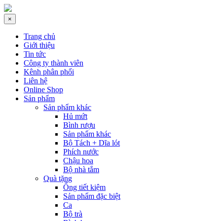
×
Trang chủ
Giới thiệu
Tin tức
Công ty thành viên
Kênh phân phối
Liên hệ
Online Shop
Sản phẩm
Sản phẩm khác
Hủ mứt
Bình rượu
Sản phẩm khác
Bộ Tách + Dĩa lót
Phích nước
Chậu hoa
Bộ nhà tắm
Quà tặng
Ống tiết kiệm
Sản phẩm đặc biệt
Ca
Bộ trà