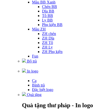
Màu BB Xanh
Chén BB
Dĩa BB
Tô BB
Ly BB
Phụ kiện BB
Màu ZH
ZH chén
ZH Dĩa
ZH Tô
ZH Ly
ZH Phụ kiện
Fun
Bộ trà
In logo
Ca
Bình trà
Đặc biệt logo
Quà tặng
Quà tặng thư pháp - In logo