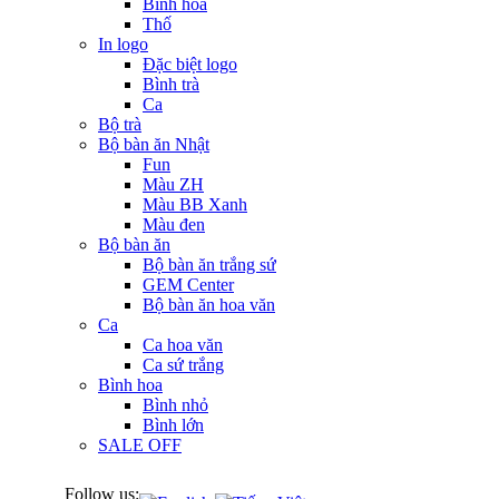
Bình hoa
Thố
In logo
Đặc biệt logo
Bình trà
Ca
Bộ trà
Bộ bàn ăn Nhật
Fun
Màu ZH
Màu BB Xanh
Màu đen
Bộ bàn ăn
Bộ bàn ăn trắng sứ
GEM Center
Bộ bàn ăn hoa văn
Ca
Ca hoa văn
Ca sứ trắng
Bình hoa
Bình nhỏ
Bình lớn
SALE OFF
Follow us: