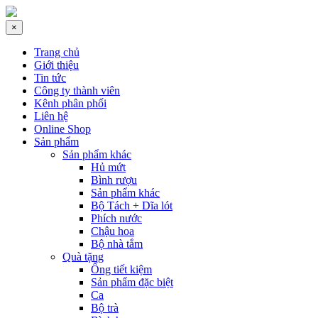
×
Trang chủ
Giới thiệu
Tin tức
Công ty thành viên
Kênh phân phối
Liên hệ
Online Shop
Sản phẩm
Sản phẩm khác
Hủ mứt
Bình rượu
Sản phẩm khác
Bộ Tách + Dĩa lót
Phích nước
Chậu hoa
Bộ nhà tắm
Quà tặng
Ống tiết kiệm
Sản phẩm đặc biệt
Ca
Bộ trà