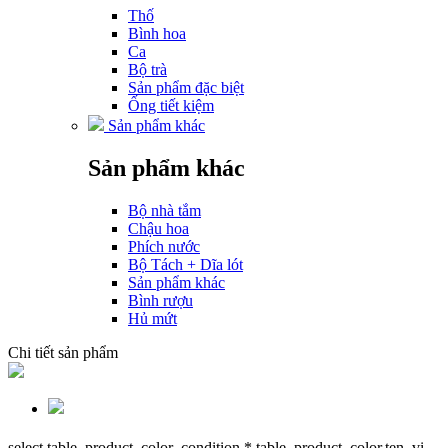
Thố
Bình hoa
Ca
Bộ trà
Sản phẩm đặc biệt
Ống tiết kiệm
Sản phẩm khác
Sản phẩm khác
Bộ nhà tắm
Chậu hoa
Phích nước
Bộ Tách + Dĩa lót
Sản phẩm khác
Bình rượu
Hủ mứt
Chi tiết sản phẩm
select table_product_color_condition.*,table_product_color.ten_vi