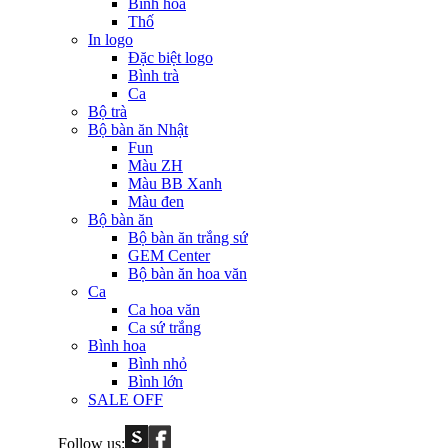
Bình hoa
Thố
In logo
Đặc biệt logo
Bình trà
Ca
Bộ trà
Bộ bàn ăn Nhật
Fun
Màu ZH
Màu BB Xanh
Màu đen
Bộ bàn ăn
Bộ bàn ăn trắng sứ
GEM Center
Bộ bàn ăn hoa văn
Ca
Ca hoa văn
Ca sứ trắng
Bình hoa
Bình nhỏ
Bình lớn
SALE OFF
Follow us: