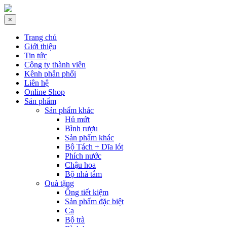
×
Trang chủ
Giới thiệu
Tin tức
Công ty thành viên
Kênh phân phối
Liên hệ
Online Shop
Sản phẩm
Sản phẩm khác
Hủ mứt
Bình rượu
Sản phẩm khác
Bộ Tách + Dĩa lót
Phích nước
Chậu hoa
Bộ nhà tắm
Quà tặng
Ống tiết kiệm
Sản phẩm đặc biệt
Ca
Bộ trà