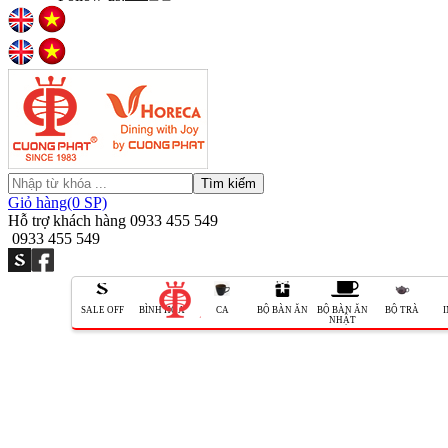
Tìm kiếm
Giỏ hàng(0 SP)
Hỗ trợ khách hàng
0933 455 549
0933 455 549
SALE OFF
BÌNH HOA
CA
BỘ BÀN ĂN
BỘ BÀN ĂN
BỘ TRÀ
NHẬT