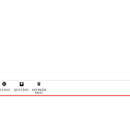
IN LOGO
QUÀ TẶNG
SẢN PHẨM
KHÁC