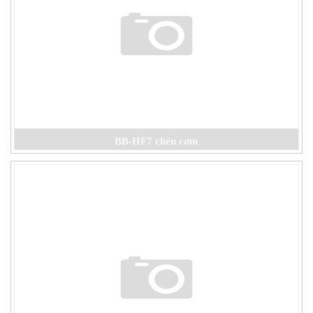
BB-HF7 chén cơm