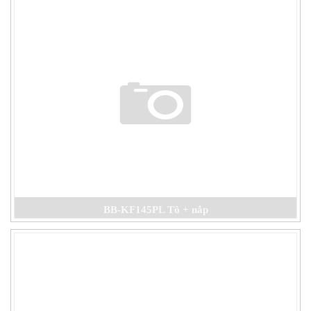
BB-KF145PL Tô + nắp