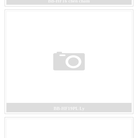
BB-HF16 chén chấm
BB-HF19PL Ly