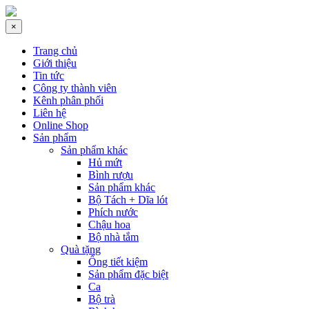
×
Trang chủ
Giới thiệu
Tin tức
Công ty thành viên
Kênh phân phối
Liên hệ
Online Shop
Sản phẩm
Sản phẩm khác
Hủ mứt
Bình rượu
Sản phẩm khác
Bộ Tách + Dĩa lót
Phích nước
Chậu hoa
Bộ nhà tắm
Quà tặng
Ống tiết kiệm
Sản phẩm đặc biệt
Ca
Bộ trà