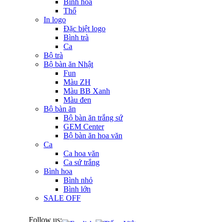
Bình hoa
Thố
In logo
Đặc biệt logo
Bình trà
Ca
Bộ trà
Bộ bàn ăn Nhật
Fun
Màu ZH
Màu BB Xanh
Màu đen
Bộ bàn ăn
Bộ bàn ăn trắng sứ
GEM Center
Bộ bàn ăn hoa văn
Ca
Ca hoa văn
Ca sứ trắng
Bình hoa
Bình nhỏ
Bình lớn
SALE OFF
Follow us: