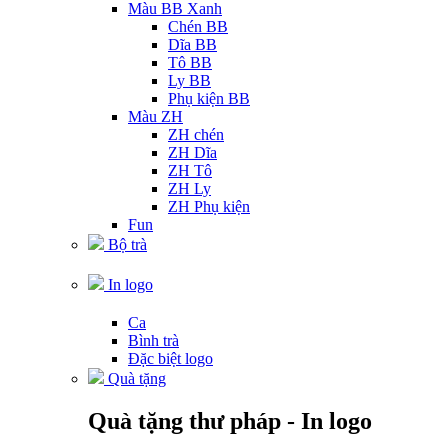
Màu BB Xanh
Chén BB
Dĩa BB
Tô BB
Ly BB
Phụ kiện BB
Màu ZH
ZH chén
ZH Dĩa
ZH Tô
ZH Ly
ZH Phụ kiện
Fun
Bộ trà
In logo
Ca
Bình trà
Đặc biệt logo
Quà tặng
Quà tặng thư pháp - In logo