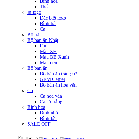
Bình hoa
Thố
In logo
Đặc biệt logo
Bình trà
Ca
Bộ trà
Bộ bàn ăn Nhật
Fun
Màu ZH
Màu BB Xanh
Màu đen
Bộ bàn ăn
Bộ bàn ăn trắng sứ
GEM Center
Bộ bàn ăn hoa văn
Ca
Ca hoa văn
Ca sứ trắng
Bình hoa
Bình nhỏ
Bình lớn
SALE OFF
Follow us: