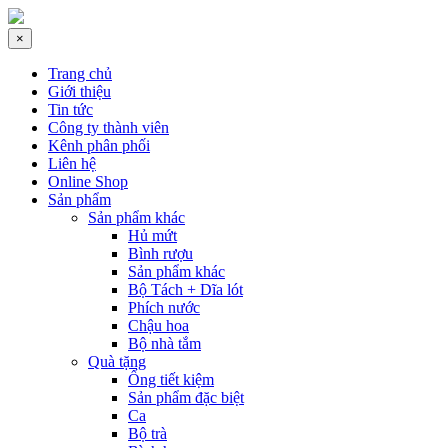
×
Trang chủ
Giới thiệu
Tin tức
Công ty thành viên
Kênh phân phối
Liên hệ
Online Shop
Sản phẩm
Sản phẩm khác
Hủ mứt
Bình rượu
Sản phẩm khác
Bộ Tách + Dĩa lót
Phích nước
Chậu hoa
Bộ nhà tắm
Quà tặng
Ống tiết kiệm
Sản phẩm đặc biệt
Ca
Bộ trà