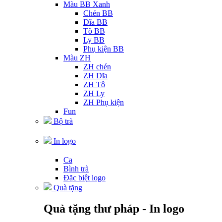
Màu BB Xanh
Chén BB
Dĩa BB
Tô BB
Ly BB
Phụ kiện BB
Màu ZH
ZH chén
ZH Dĩa
ZH Tô
ZH Ly
ZH Phụ kiện
Fun
Bộ trà
In logo
Ca
Bình trà
Đặc biệt logo
Quà tặng
Quà tặng thư pháp - In logo