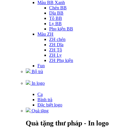
Màu BB Xanh
Chén BB
Dĩa BB
Tô BB
Ly BB
Phụ kiện BB
Màu ZH
ZH chén
ZH Dĩa
ZH Tô
ZH Ly
ZH Phụ kiện
Fun
Bộ trà
In logo
Ca
Bình trà
Đặc biệt logo
Quà tặng
Quà tặng thư pháp - In logo