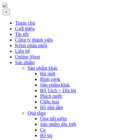
×
Trang chủ
Giới thiệu
Tin tức
Công ty thành viên
Kênh phân phối
Liên hệ
Online Shop
Sản phẩm
Sản phẩm khác
Hủ mứt
Bình rượu
Sản phẩm khác
Bộ Tách + Dĩa lót
Phích nước
Chậu hoa
Bộ nhà tắm
Quà tặng
Ống tiết kiệm
Sản phẩm đặc biệt
Ca
Bộ trà