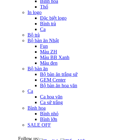
Bình hoa
Thố
In logo
Đặc biệt logo
Bình trà
Ca
Bộ trà
Bộ bàn ăn Nhật
Fun
Màu ZH
Màu BB Xanh
Màu đen
Bộ bàn ăn
Bộ bàn ăn trắng sứ
GEM Center
Bộ bàn ăn hoa văn
Ca
Ca hoa văn
Ca sứ trắng
Bình hoa
Bình nhỏ
Bình lớn
SALE OFF
Follow us: