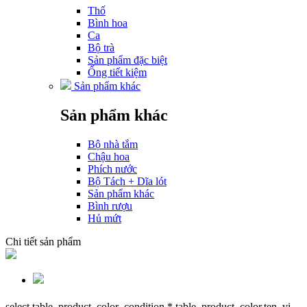
Thố
Bình hoa
Ca
Bộ trà
Sản phẩm đặc biệt
Ống tiết kiệm
Sản phẩm khác
Sản phẩm khác
Bộ nhà tắm
Chậu hoa
Phích nước
Bộ Tách + Dĩa lót
Sản phẩm khác
Bình rượu
Hủ mứt
Chi tiết sản phẩm
select table_product_color_condition.*,table_product_color.ten_vi