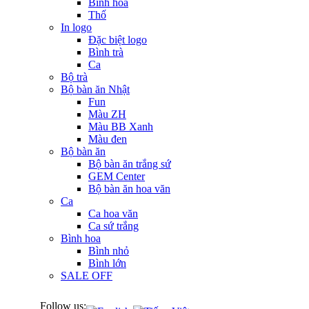
Bình hoa
Thố
In logo
Đặc biệt logo
Bình trà
Ca
Bộ trà
Bộ bàn ăn Nhật
Fun
Màu ZH
Màu BB Xanh
Màu đen
Bộ bàn ăn
Bộ bàn ăn trắng sứ
GEM Center
Bộ bàn ăn hoa văn
Ca
Ca hoa văn
Ca sứ trắng
Bình hoa
Bình nhỏ
Bình lớn
SALE OFF
Follow us: