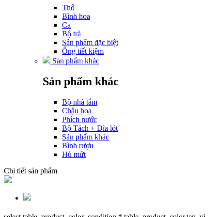
Thố
Bình hoa
Ca
Bộ trà
Sản phẩm đặc biệt
Ống tiết kiệm
Sản phẩm khác
Sản phẩm khác
Bộ nhà tắm
Chậu hoa
Phích nước
Bộ Tách + Dĩa lót
Sản phẩm khác
Bình rượu
Hủ mứt
Chi tiết sản phẩm
select table_product_color_condition.*,table_product_color.ten_vi