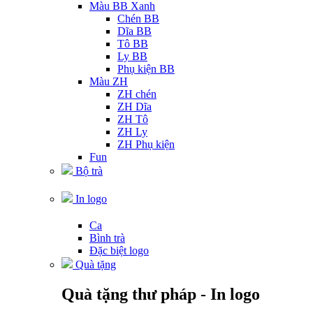
Màu BB Xanh
Chén BB
Dĩa BB
Tô BB
Ly BB
Phụ kiện BB
Màu ZH
ZH chén
ZH Dĩa
ZH Tô
ZH Ly
ZH Phụ kiện
Fun
Bộ trà
In logo
Ca
Bình trà
Đặc biệt logo
Quà tặng
Quà tặng thư pháp - In logo