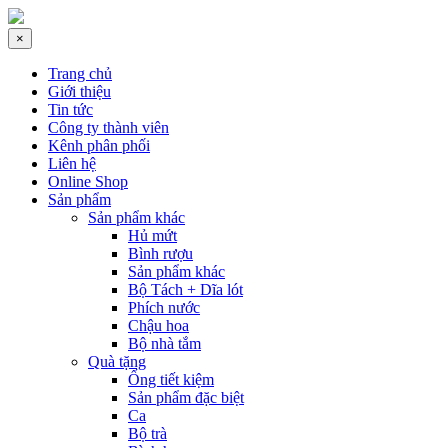
×
Trang chủ
Giới thiệu
Tin tức
Công ty thành viên
Kênh phân phối
Liên hệ
Online Shop
Sản phẩm
Sản phẩm khác
Hủ mứt
Bình rượu
Sản phẩm khác
Bộ Tách + Dĩa lót
Phích nước
Chậu hoa
Bộ nhà tắm
Quà tặng
Ống tiết kiệm
Sản phẩm đặc biệt
Ca
Bộ trà