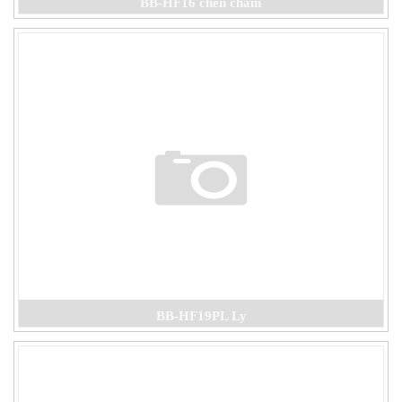
BB-HF16 chén chấm
BB-HF19PL Ly