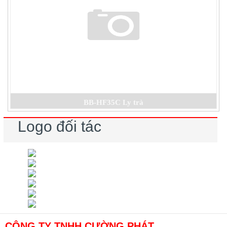
BB-HF35C Ly trà
Logo đối tác
CÔNG TY TNHH CƯỜNG PHÁT