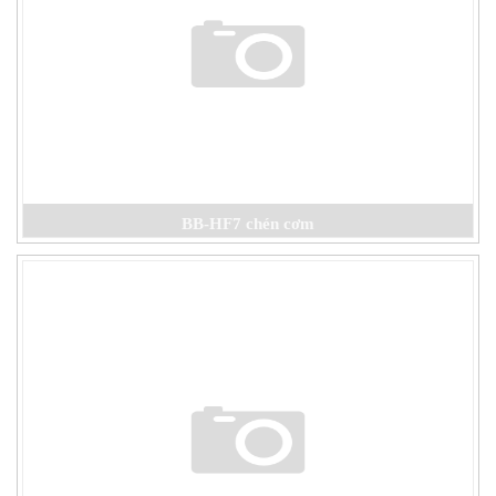
BB-HF7 chén cơm