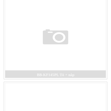
BB-KF145PL Tô + nắp