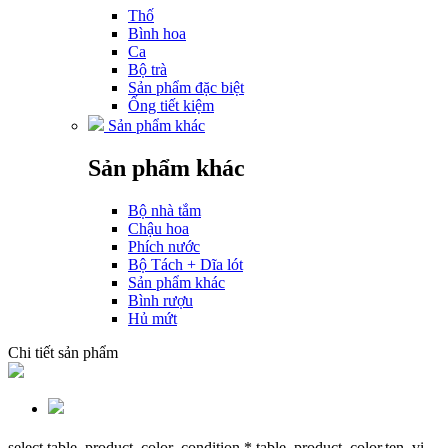
Thố
Bình hoa
Ca
Bộ trà
Sản phẩm đặc biệt
Ống tiết kiệm
Sản phẩm khác
Sản phẩm khác
Bộ nhà tắm
Chậu hoa
Phích nước
Bộ Tách + Dĩa lót
Sản phẩm khác
Bình rượu
Hủ mứt
Chi tiết sản phẩm
select table_product_color_condition.*,table_product_color.ten_vi