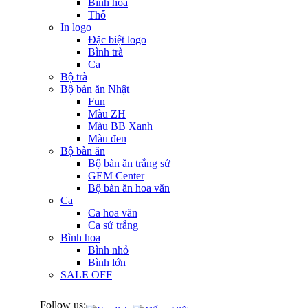
Bình hoa
Thố
In logo
Đặc biệt logo
Bình trà
Ca
Bộ trà
Bộ bàn ăn Nhật
Fun
Màu ZH
Màu BB Xanh
Màu đen
Bộ bàn ăn
Bộ bàn ăn trắng sứ
GEM Center
Bộ bàn ăn hoa văn
Ca
Ca hoa văn
Ca sứ trắng
Bình hoa
Bình nhỏ
Bình lớn
SALE OFF
Follow us: