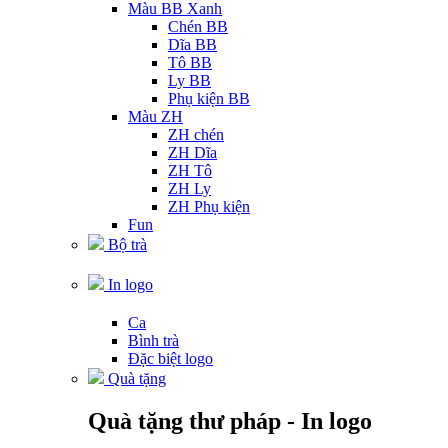
Màu BB Xanh
Chén BB
Dĩa BB
Tô BB
Ly BB
Phụ kiện BB
Màu ZH
ZH chén
ZH Dĩa
ZH Tô
ZH Ly
ZH Phụ kiện
Fun
Bộ trà
In logo
Ca
Bình trà
Đặc biệt logo
Quà tặng
Quà tặng thư pháp - In logo