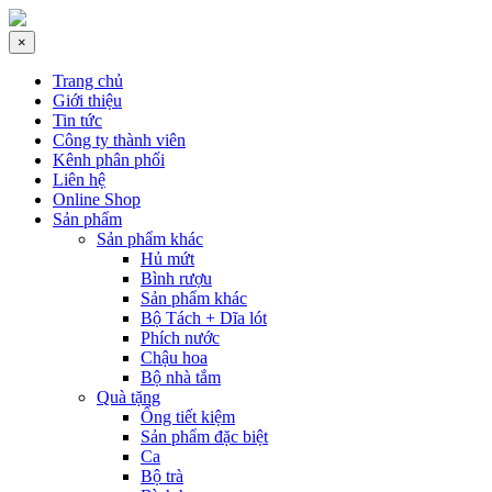
×
Trang chủ
Giới thiệu
Tin tức
Công ty thành viên
Kênh phân phối
Liên hệ
Online Shop
Sản phẩm
Sản phẩm khác
Hủ mứt
Bình rượu
Sản phẩm khác
Bộ Tách + Dĩa lót
Phích nước
Chậu hoa
Bộ nhà tắm
Quà tặng
Ống tiết kiệm
Sản phẩm đặc biệt
Ca
Bộ trà