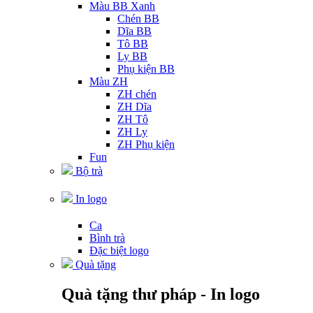
Màu BB Xanh
Chén BB
Dĩa BB
Tô BB
Ly BB
Phụ kiện BB
Màu ZH
ZH chén
ZH Dĩa
ZH Tô
ZH Ly
ZH Phụ kiện
Fun
Bộ trà
In logo
Ca
Bình trà
Đặc biệt logo
Quà tặng
Quà tặng thư pháp - In logo