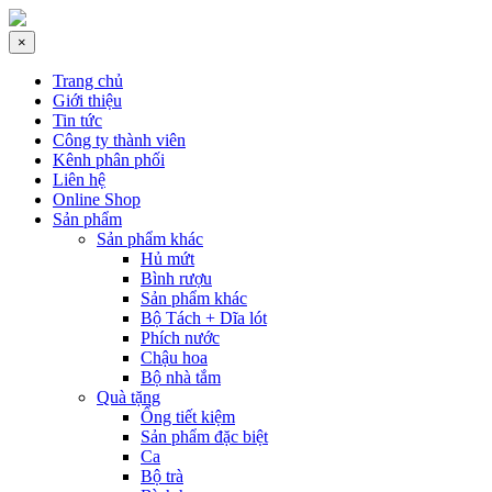
×
Trang chủ
Giới thiệu
Tin tức
Công ty thành viên
Kênh phân phối
Liên hệ
Online Shop
Sản phẩm
Sản phẩm khác
Hủ mứt
Bình rượu
Sản phẩm khác
Bộ Tách + Dĩa lót
Phích nước
Chậu hoa
Bộ nhà tắm
Quà tặng
Ống tiết kiệm
Sản phẩm đặc biệt
Ca
Bộ trà