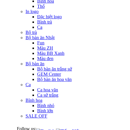
Bình hoa
Thố
In logo
Đặc biệt logo
Bình trà
Ca
Bộ trà
Bộ bàn ăn Nhật
Fun
Màu ZH
Màu BB Xanh
Màu đen
Bộ bàn ăn
Bộ bàn ăn trắng sứ
GEM Center
Bộ bàn ăn hoa văn
Ca
Ca hoa văn
Ca sứ trắng
Bình hoa
Bình nhỏ
Bình lớn
SALE OFF
Follow us: