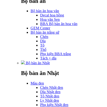
Bộ bàn ăn
Bộ bàn ăn hoa văn
Decal hoa hồng
Hoa văn Sen
BBA Bộ bàn ăn hoa văn
GEM Center
Bộ bàn ăn trắng sứ
Chén
Dĩa
Tô
Thố
Phụ kiện BBA trắng
Tách + dĩa
Bộ bàn ăn Nhật
Bộ bàn ăn Nhật
Màu đen
Chén Nhật đen
Dĩa Nhật đen
Tô Nhật đen
Ly Nhật đen
Phụ kiện Nhật đen