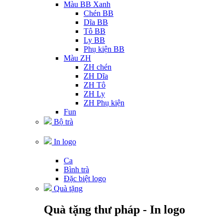
Màu BB Xanh
Chén BB
Dĩa BB
Tô BB
Ly BB
Phụ kiện BB
Màu ZH
ZH chén
ZH Dĩa
ZH Tô
ZH Ly
ZH Phụ kiện
Fun
Bộ trà
In logo
Ca
Bình trà
Đặc biệt logo
Quà tặng
Quà tặng thư pháp - In logo