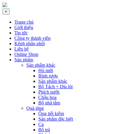
×
Trang chủ
Giới thiệu
Tin tức
Công ty thành viên
Kênh phân phối
Liên hệ
Online Shop
Sản phẩm
Sản phẩm khác
Hủ mứt
Bình rượu
Sản phẩm khác
Bộ Tách + Dĩa lót
Phích nước
Chậu hoa
Bộ nhà tắm
Quà tặng
Ống tiết kiệm
Sản phẩm đặc biệt
Ca
Bộ trà