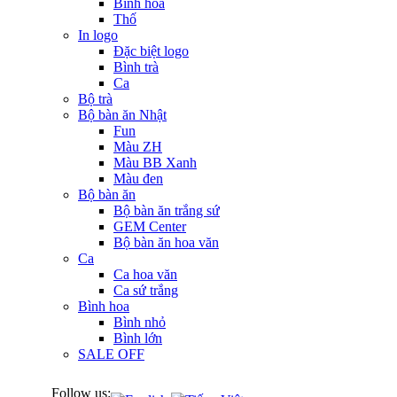
Bình hoa
Thố
In logo
Đặc biệt logo
Bình trà
Ca
Bộ trà
Bộ bàn ăn Nhật
Fun
Màu ZH
Màu BB Xanh
Màu đen
Bộ bàn ăn
Bộ bàn ăn trắng sứ
GEM Center
Bộ bàn ăn hoa văn
Ca
Ca hoa văn
Ca sứ trắng
Bình hoa
Bình nhỏ
Bình lớn
SALE OFF
Follow us: