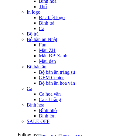
Bình hoa
Thố
In logo
Đặc biệt logo
Bình trà
Ca
Bộ trà
Bộ bàn ăn Nhật
Fun
Màu ZH
Màu BB Xanh
Màu đen
Bộ bàn ăn
Bộ bàn ăn trắng sứ
GEM Center
Bộ bàn ăn hoa văn
Ca
Ca hoa văn
Ca sứ trắng
Bình hoa
Bình nhỏ
Bình lớn
SALE OFF
Follow us: