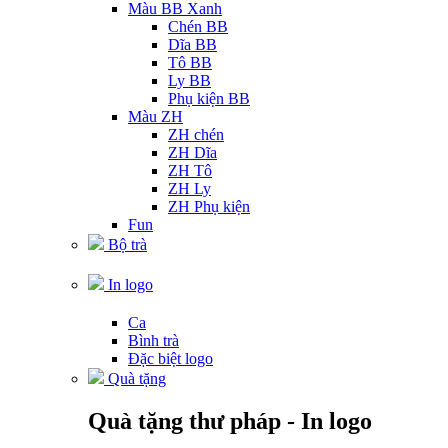
Màu BB Xanh
Chén BB
Dĩa BB
Tô BB
Ly BB
Phụ kiện BB
Màu ZH
ZH chén
ZH Dĩa
ZH Tô
ZH Ly
ZH Phụ kiện
Fun
Bộ trà
In logo
Ca
Bình trà
Đặc biệt logo
Quà tặng
Quà tặng thư pháp - In logo