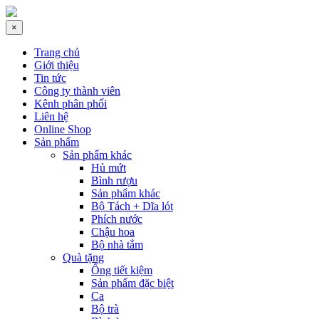
×
Trang chủ
Giới thiệu
Tin tức
Công ty thành viên
Kênh phân phối
Liên hệ
Online Shop
Sản phẩm
Sản phẩm khác
Hủ mứt
Bình rượu
Sản phẩm khác
Bộ Tách + Dĩa lót
Phích nước
Chậu hoa
Bộ nhà tắm
Quà tặng
Ống tiết kiệm
Sản phẩm đặc biệt
Ca
Bộ trà