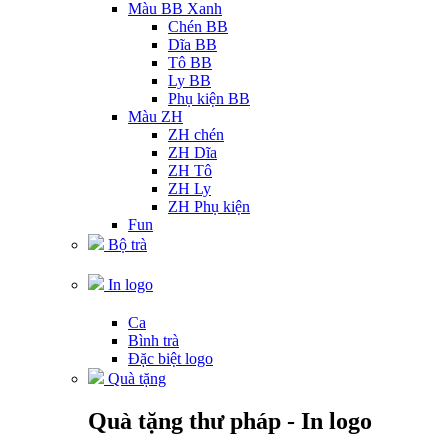
Màu BB Xanh
Chén BB
Dĩa BB
Tô BB
Ly BB
Phụ kiện BB
Màu ZH
ZH chén
ZH Dĩa
ZH Tô
ZH Ly
ZH Phụ kiện
Fun
Bộ trà
In logo
Ca
Bình trà
Đặc biệt logo
Quà tặng
Quà tặng thư pháp - In logo