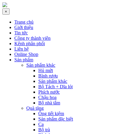
×
Trang chủ
Giới thiệu
Tin tức
Công ty thành viên
Kênh phân phối
Liên hệ
Online Shop
Sản phẩm
Sản phẩm khác
Hủ mứt
Bình rượu
Sản phẩm khác
Bộ Tách + Dĩa lót
Phích nước
Chậu hoa
Bộ nhà tắm
Quà tặng
Ống tiết kiệm
Sản phẩm đặc biệt
Ca
Bộ trà