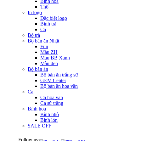
Bình hoa
Thố
In logo
Đặc biệt logo
Bình trà
Ca
Bộ trà
Bộ bàn ăn Nhật
Fun
Màu ZH
Màu BB Xanh
Màu đen
Bộ bàn ăn
Bộ bàn ăn trắng sứ
GEM Center
Bộ bàn ăn hoa văn
Ca
Ca hoa văn
Ca sứ trắng
Bình hoa
Bình nhỏ
Bình lớn
SALE OFF
Follow us: