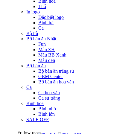
Bình hoa
Thố
In logo
Đặc biệt logo
Bình trà
Ca
Bộ trà
Bộ bàn ăn Nhật
Fun
Màu ZH
Màu BB Xanh
Màu đen
Bộ bàn ăn
Bộ bàn ăn trắng sứ
GEM Center
Bộ bàn ăn hoa văn
Ca
Ca hoa văn
Ca sứ trắng
Bình hoa
Bình nhỏ
Bình lớn
SALE OFF
Follow us: