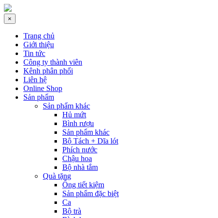
×
Trang chủ
Giới thiệu
Tin tức
Công ty thành viên
Kênh phân phối
Liên hệ
Online Shop
Sản phẩm
Sản phẩm khác
Hủ mứt
Bình rượu
Sản phẩm khác
Bộ Tách + Dĩa lót
Phích nước
Chậu hoa
Bộ nhà tắm
Quà tặng
Ống tiết kiệm
Sản phẩm đặc biệt
Ca
Bộ trà