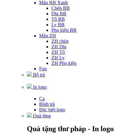
Màu BB Xanh
Chén BB
Dĩa BB
Tô BB
Ly BB
Phụ kiện BB
Màu ZH
ZH chén
ZH Dĩa
ZH Tô
ZH Ly
ZH Phụ kiện
Fun
Bộ trà
In logo
Ca
Bình trà
Đặc biệt logo
Quà tặng
Quà tặng thư pháp - In logo