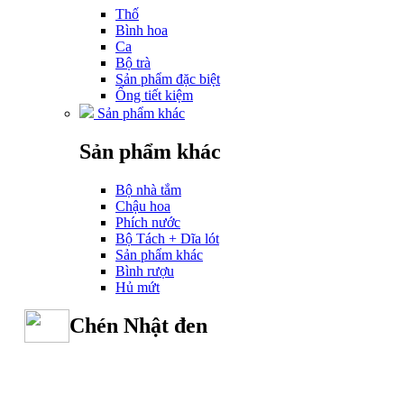
Thố
Bình hoa
Ca
Bộ trà
Sản phẩm đặc biệt
Ống tiết kiệm
Sản phẩm khác
Sản phẩm khác
Bộ nhà tắm
Chậu hoa
Phích nước
Bộ Tách + Dĩa lót
Sản phẩm khác
Bình rượu
Hủ mứt
Chén Nhật đen