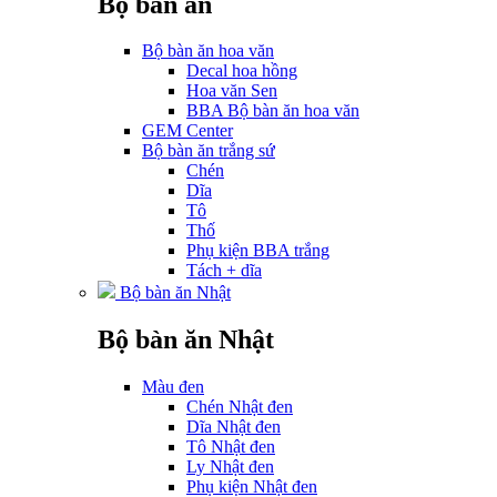
Bộ bàn ăn
Bộ bàn ăn hoa văn
Decal hoa hồng
Hoa văn Sen
BBA Bộ bàn ăn hoa văn
GEM Center
Bộ bàn ăn trắng sứ
Chén
Dĩa
Tô
Thố
Phụ kiện BBA trắng
Tách + dĩa
Bộ bàn ăn Nhật
Bộ bàn ăn Nhật
Màu đen
Chén Nhật đen
Dĩa Nhật đen
Tô Nhật đen
Ly Nhật đen
Phụ kiện Nhật đen