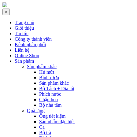
×
Trang chủ
Giới thiệu
Tin tức
Công ty thành viên
Kênh phân phối
Liên hệ
Online Shop
Sản phẩm
Sản phẩm khác
Hủ mứt
Bình rượu
Sản phẩm khác
Bộ Tách + Dĩa lót
Phích nước
Chậu hoa
Bộ nhà tắm
Quà tặng
Ống tiết kiệm
Sản phẩm đặc biệt
Ca
Bộ trà