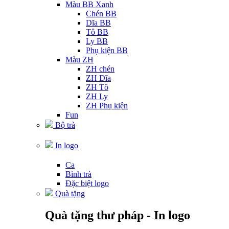
Màu BB Xanh
Chén BB
Dĩa BB
Tô BB
Ly BB
Phụ kiện BB
Màu ZH
ZH chén
ZH Dĩa
ZH Tô
ZH Ly
ZH Phụ kiện
Fun
Bộ trà
In logo
Ca
Bình trà
Đặc biệt logo
Quà tặng
Quà tặng thư pháp - In logo