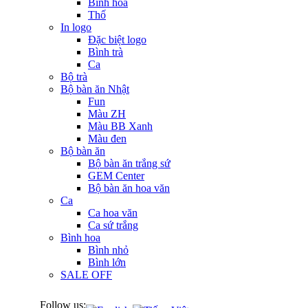
Bình hoa
Thố
In logo
Đặc biệt logo
Bình trà
Ca
Bộ trà
Bộ bàn ăn Nhật
Fun
Màu ZH
Màu BB Xanh
Màu đen
Bộ bàn ăn
Bộ bàn ăn trắng sứ
GEM Center
Bộ bàn ăn hoa văn
Ca
Ca hoa văn
Ca sứ trắng
Bình hoa
Bình nhỏ
Bình lớn
SALE OFF
Follow us: