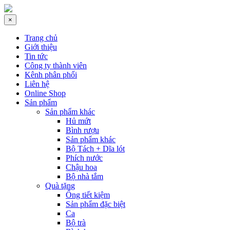
×
Trang chủ
Giới thiệu
Tin tức
Công ty thành viên
Kênh phân phối
Liên hệ
Online Shop
Sản phẩm
Sản phẩm khác
Hủ mứt
Bình rượu
Sản phẩm khác
Bộ Tách + Dĩa lót
Phích nước
Chậu hoa
Bộ nhà tắm
Quà tặng
Ống tiết kiệm
Sản phẩm đặc biệt
Ca
Bộ trà