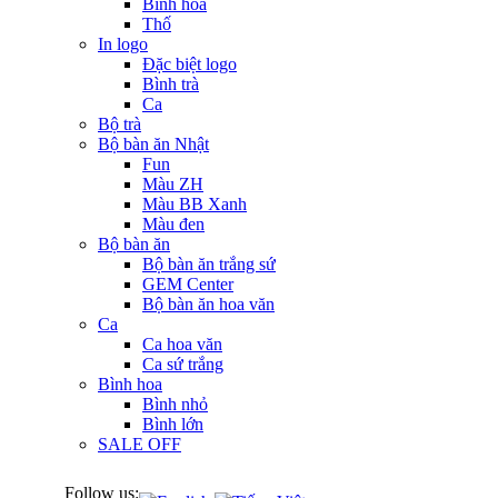
Bình hoa
Thố
In logo
Đặc biệt logo
Bình trà
Ca
Bộ trà
Bộ bàn ăn Nhật
Fun
Màu ZH
Màu BB Xanh
Màu đen
Bộ bàn ăn
Bộ bàn ăn trắng sứ
GEM Center
Bộ bàn ăn hoa văn
Ca
Ca hoa văn
Ca sứ trắng
Bình hoa
Bình nhỏ
Bình lớn
SALE OFF
Follow us: