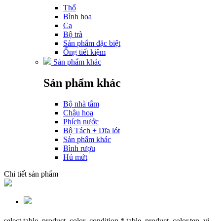
Thố
Bình hoa
Ca
Bộ trà
Sản phẩm đặc biệt
Ống tiết kiệm
Sản phẩm khác
Sản phẩm khác
Bộ nhà tắm
Chậu hoa
Phích nước
Bộ Tách + Dĩa lót
Sản phẩm khác
Bình rượu
Hủ mứt
Chi tiết sản phẩm
select table_product_color_condition.*,table_product_color.ten_vi