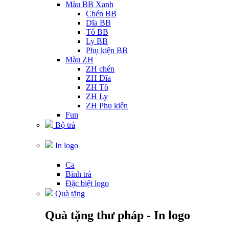
Màu BB Xanh
Chén BB
Dĩa BB
Tô BB
Ly BB
Phụ kiện BB
Màu ZH
ZH chén
ZH Dĩa
ZH Tô
ZH Ly
ZH Phụ kiện
Fun
Bộ trà
In logo
Ca
Bình trà
Đặc biệt logo
Quà tặng
Quà tặng thư pháp - In logo