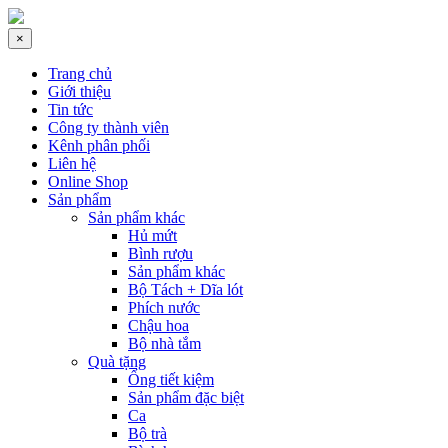
×
Trang chủ
Giới thiệu
Tin tức
Công ty thành viên
Kênh phân phối
Liên hệ
Online Shop
Sản phẩm
Sản phẩm khác
Hủ mứt
Bình rượu
Sản phẩm khác
Bộ Tách + Dĩa lót
Phích nước
Chậu hoa
Bộ nhà tắm
Quà tặng
Ống tiết kiệm
Sản phẩm đặc biệt
Ca
Bộ trà