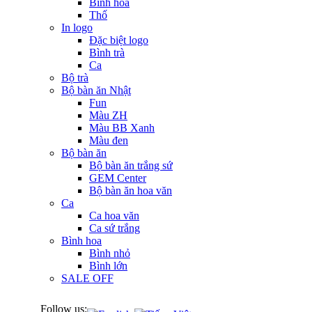
Bình hoa
Thố
In logo
Đặc biệt logo
Bình trà
Ca
Bộ trà
Bộ bàn ăn Nhật
Fun
Màu ZH
Màu BB Xanh
Màu đen
Bộ bàn ăn
Bộ bàn ăn trắng sứ
GEM Center
Bộ bàn ăn hoa văn
Ca
Ca hoa văn
Ca sứ trắng
Bình hoa
Bình nhỏ
Bình lớn
SALE OFF
Follow us: