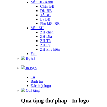
Màu BB Xanh
Chén BB
Dĩa BB
Tô BB
Ly BB
Phụ kiện BB
Màu ZH
ZH chén
ZH Dĩa
ZH Tô
ZH Ly
ZH Phụ kiện
Fun
Bộ trà
In logo
Ca
Bình trà
Đặc biệt logo
Quà tặng
Quà tặng thư pháp - In logo