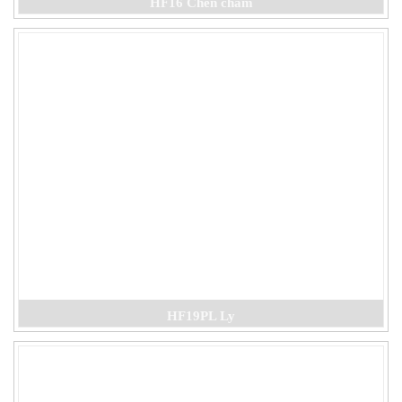
HF16 Chén chấm
HF19PL Ly