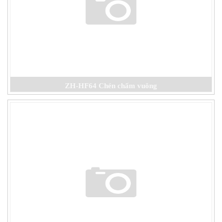
ZH-HF64 Chén chấm vuông