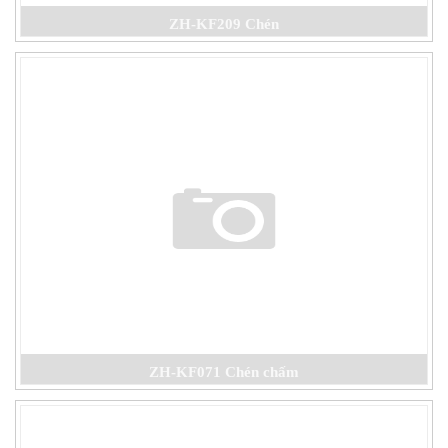
ZH-KF209 Chén
ZH-KF071 Chén chấm