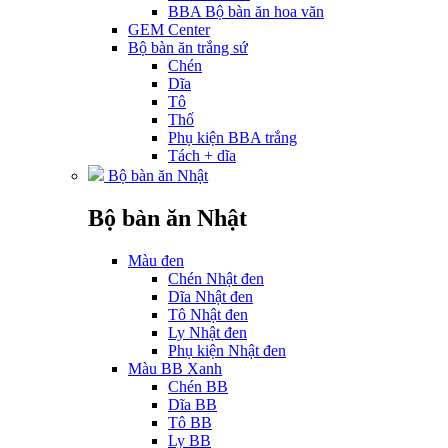
BBA Bộ bàn ăn hoa văn
GEM Center
Bộ bàn ăn trắng sứ
Chén
Dĩa
Tô
Thố
Phụ kiện BBA trắng
Tách + dĩa
Bộ bàn ăn Nhật
Bộ bàn ăn Nhật
Màu đen
Chén Nhật đen
Dĩa Nhật đen
Tô Nhật đen
Ly Nhật đen
Phụ kiện Nhật đen
Màu BB Xanh
Chén BB
Dĩa BB
Tô BB
Ly BB