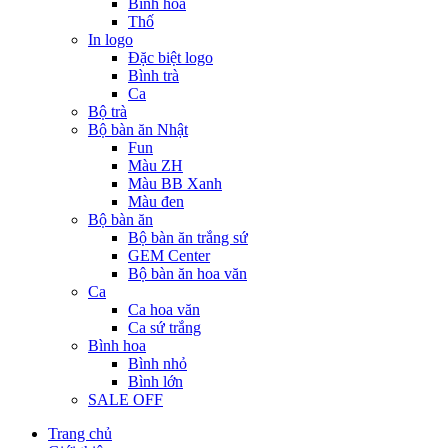
Bình hoa
Thố
In logo
Đặc biệt logo
Bình trà
Ca
Bộ trà
Bộ bàn ăn Nhật
Fun
Màu ZH
Màu BB Xanh
Màu đen
Bộ bàn ăn
Bộ bàn ăn trắng sứ
GEM Center
Bộ bàn ăn hoa văn
Ca
Ca hoa văn
Ca sứ trắng
Bình hoa
Bình nhỏ
Bình lớn
SALE OFF
Trang chủ