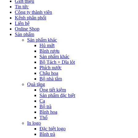
Giới thiệu
Tin tức
Công ty thành viên
Kênh phân phối
Liên hệ
Online Shop
Sản phẩm
Sản phẩm khác
Hủ mứt
Bình rượu
Sản phẩm khác
Bộ Tách + Dĩa lót
Phích nước
Chậu hoa
Bộ nhà tắm
Quà tặng
Ống tiết kiệm
Sản phẩm đặc biệt
Ca
Bộ trà
Bình hoa
Thố
In logo
Đặc biệt logo
Bình trà