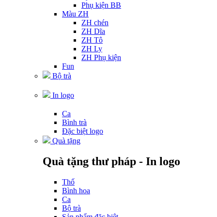
Phụ kiện BB
Màu ZH
ZH chén
ZH Dĩa
ZH Tô
ZH Ly
ZH Phụ kiện
Fun
Bộ trà
In logo
Ca
Bình trà
Đặc biệt logo
Quà tặng
Quà tặng thư pháp - In logo
Thố
Bình hoa
Ca
Bộ trà
Sản phẩm đặc biệt