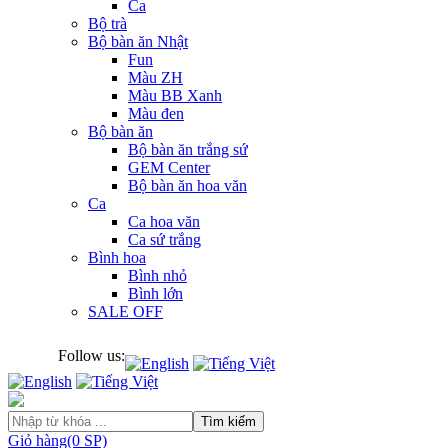
Ca
Bộ trà
Bộ bàn ăn Nhật
Fun
Màu ZH
Màu BB Xanh
Màu đen
Bộ bàn ăn
Bộ bàn ăn trắng sứ
GEM Center
Bộ bàn ăn hoa văn
Ca
Ca hoa văn
Ca sứ trắng
Bình hoa
Bình nhỏ
Bình lớn
SALE OFF
Follow us:
Tìm kiếm
Giỏ hàng(0 SP)