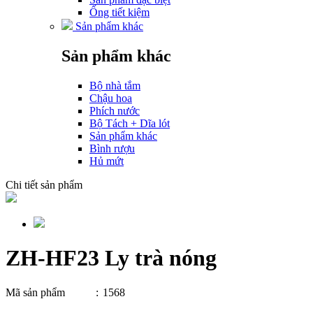
Ống tiết kiệm
Sản phẩm khác
Sản phẩm khác
Bộ nhà tắm
Chậu hoa
Phích nước
Bộ Tách + Dĩa lót
Sản phẩm khác
Bình rượu
Hủ mứt
Chi tiết sản phẩm
ZH-HF23 Ly trà nóng
Mã sản phẩm
:
1568