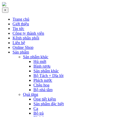
×
Trang chủ
Giới thiệu
Tin tức
Công ty thành viên
Kênh phân phối
Liên hệ
Online Shop
Sản phẩm
Sản phẩm khác
Hủ mứt
Bình rượu
Sản phẩm khác
Bộ Tách + Dĩa lót
Phích nước
Chậu hoa
Bộ nhà tắm
Quà tặng
Ống tiết kiệm
Sản phẩm đặc biệt
Ca
Bộ trà