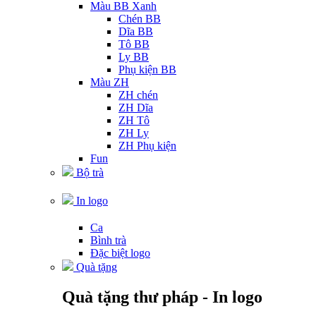
Màu BB Xanh
Chén BB
Dĩa BB
Tô BB
Ly BB
Phụ kiện BB
Màu ZH
ZH chén
ZH Dĩa
ZH Tô
ZH Ly
ZH Phụ kiện
Fun
Bộ trà
In logo
Ca
Bình trà
Đặc biệt logo
Quà tặng
Quà tặng thư pháp - In logo