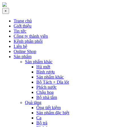
×
Trang chủ
Giới thiệu
Tin tức
Công ty thành viên
Kênh phân phối
Liên hệ
Online Shop
Sản phẩm
Sản phẩm khác
Hủ mứt
Bình rượu
Sản phẩm khác
Bộ Tách + Dĩa lót
Phích nước
Chậu hoa
Bộ nhà tắm
Quà tặng
Ống tiết kiệm
Sản phẩm đặc biệt
Ca
Bộ trà