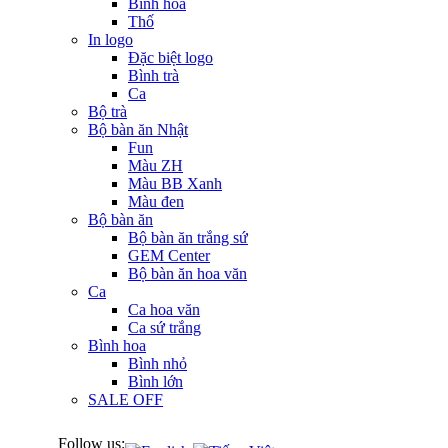
Bình hoa
Thố
In logo
Đặc biệt logo
Bình trà
Ca
Bộ trà
Bộ bàn ăn Nhật
Fun
Màu ZH
Màu BB Xanh
Màu đen
Bộ bàn ăn
Bộ bàn ăn trắng sứ
GEM Center
Bộ bàn ăn hoa văn
Ca
Ca hoa văn
Ca sứ trắng
Bình hoa
Bình nhỏ
Bình lớn
SALE OFF
Follow us: