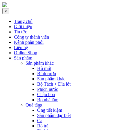
×
Trang chủ
Giới thiệu
Tin tức
Công ty thành viên
Kênh phân phối
Liên hệ
Online Shop
Sản phẩm
Sản phẩm khác
Hủ mứt
Bình rượu
Sản phẩm khác
Bộ Tách + Dĩa lót
Phích nước
Chậu hoa
Bộ nhà tắm
Quà tặng
Ống tiết kiệm
Sản phẩm đặc biệt
Ca
Bộ trà