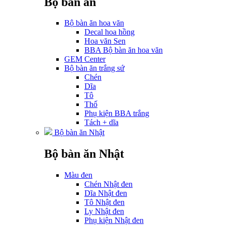
Bộ bàn ăn
Bộ bàn ăn hoa văn
Decal hoa hồng
Hoa văn Sen
BBA Bộ bàn ăn hoa văn
GEM Center
Bộ bàn ăn trắng sứ
Chén
Dĩa
Tô
Thố
Phụ kiện BBA trắng
Tách + dĩa
Bộ bàn ăn Nhật
Bộ bàn ăn Nhật
Màu đen
Chén Nhật đen
Dĩa Nhật đen
Tô Nhật đen
Ly Nhật đen
Phụ kiện Nhật đen