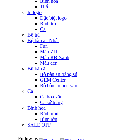
Bình hoa
Thố
In logo
Đặc biệt logo
Bình trà
Ca
Bộ trà
Bộ bàn ăn Nhật
Fun
Màu ZH
Màu BB Xanh
Màu đen
Bộ bàn ăn
Bộ bàn ăn trắng sứ
GEM Center
Bộ bàn ăn hoa văn
Ca
Ca hoa văn
Ca sứ trắng
Bình hoa
Bình nhỏ
Bình lớn
SALE OFF
Follow us: