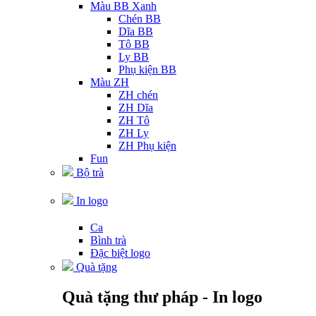
Màu BB Xanh
Chén BB
Dĩa BB
Tô BB
Ly BB
Phụ kiện BB
Màu ZH
ZH chén
ZH Dĩa
ZH Tô
ZH Ly
ZH Phụ kiện
Fun
Bộ trà
In logo
Ca
Bình trà
Đặc biệt logo
Quà tặng
Quà tặng thư pháp - In logo