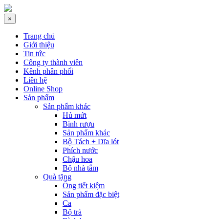
×
Trang chủ
Giới thiệu
Tin tức
Công ty thành viên
Kênh phân phối
Liên hệ
Online Shop
Sản phẩm
Sản phẩm khác
Hủ mứt
Bình rượu
Sản phẩm khác
Bộ Tách + Dĩa lót
Phích nước
Chậu hoa
Bộ nhà tắm
Quà tặng
Ống tiết kiệm
Sản phẩm đặc biệt
Ca
Bộ trà