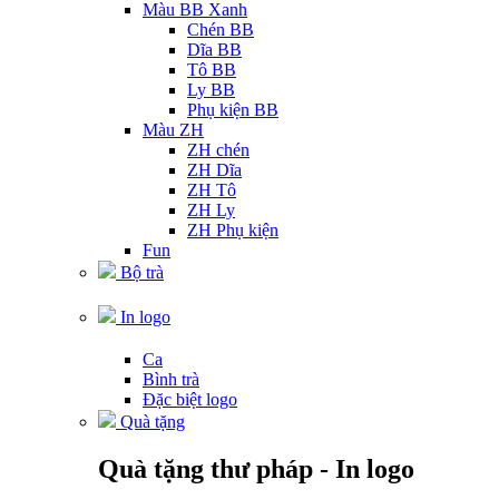
Màu BB Xanh
Chén BB
Dĩa BB
Tô BB
Ly BB
Phụ kiện BB
Màu ZH
ZH chén
ZH Dĩa
ZH Tô
ZH Ly
ZH Phụ kiện
Fun
Bộ trà
In logo
Ca
Bình trà
Đặc biệt logo
Quà tặng
Quà tặng thư pháp - In logo