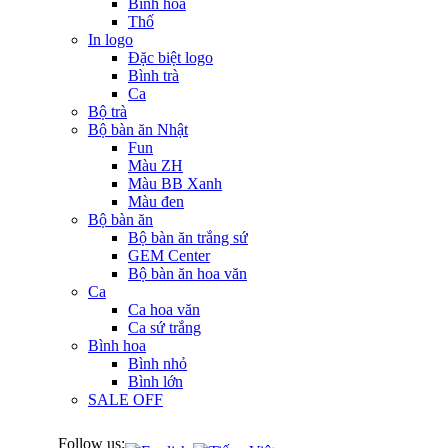
Bình hoa
Thố
In logo
Đặc biệt logo
Bình trà
Ca
Bộ trà
Bộ bàn ăn Nhật
Fun
Màu ZH
Màu BB Xanh
Màu đen
Bộ bàn ăn
Bộ bàn ăn trắng sứ
GEM Center
Bộ bàn ăn hoa văn
Ca
Ca hoa văn
Ca sứ trắng
Bình hoa
Bình nhỏ
Bình lớn
SALE OFF
Follow us: