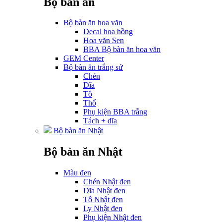
Bộ bàn ăn
Bộ bàn ăn hoa văn
Decal hoa hồng
Hoa văn Sen
BBA Bộ bàn ăn hoa văn
GEM Center
Bộ bàn ăn trắng sứ
Chén
Dĩa
Tô
Thố
Phụ kiện BBA trắng
Tách + dĩa
Bộ bàn ăn Nhật
Bộ bàn ăn Nhật
Màu đen
Chén Nhật đen
Dĩa Nhật đen
Tô Nhật đen
Ly Nhật đen
Phụ kiện Nhật đen