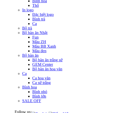
Bình hoa
Thố
In logo
Đặc biệt logo
Bình trà
Ca
Bộ trà
Bộ bàn ăn Nhật
Fun
Màu ZH
Màu BB Xanh
Màu đen
Bộ bàn ăn
Bộ bàn ăn trắng sứ
GEM Center
Bộ bàn ăn hoa văn
Ca
Ca hoa văn
Ca sứ trắng
Bình hoa
Bình nhỏ
Bình lớn
SALE OFF
Follow us: