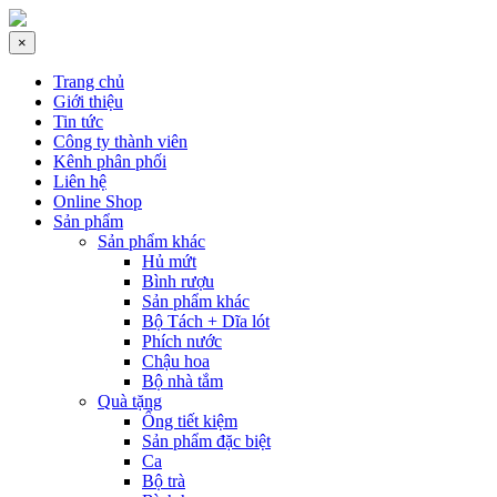
×
Trang chủ
Giới thiệu
Tin tức
Công ty thành viên
Kênh phân phối
Liên hệ
Online Shop
Sản phẩm
Sản phẩm khác
Hủ mứt
Bình rượu
Sản phẩm khác
Bộ Tách + Dĩa lót
Phích nước
Chậu hoa
Bộ nhà tắm
Quà tặng
Ống tiết kiệm
Sản phẩm đặc biệt
Ca
Bộ trà