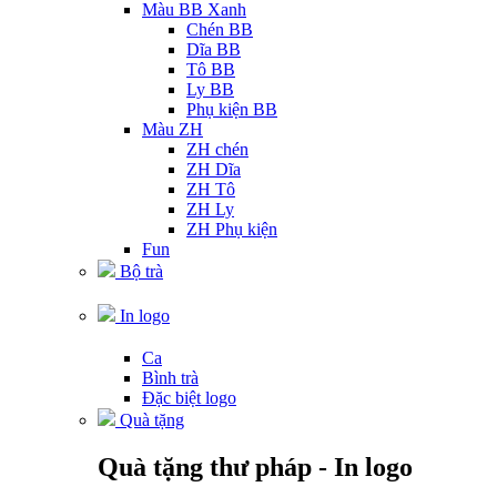
Màu BB Xanh
Chén BB
Dĩa BB
Tô BB
Ly BB
Phụ kiện BB
Màu ZH
ZH chén
ZH Dĩa
ZH Tô
ZH Ly
ZH Phụ kiện
Fun
Bộ trà
In logo
Ca
Bình trà
Đặc biệt logo
Quà tặng
Quà tặng thư pháp - In logo