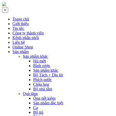
×
Trang chủ
Giới thiệu
Tin tức
Công ty thành viên
Kênh phân phối
Liên hệ
Online Shop
Sản phẩm
Sản phẩm khác
Hủ mứt
Bình rượu
Sản phẩm khác
Bộ Tách + Dĩa lót
Phích nước
Chậu hoa
Bộ nhà tắm
Quà tặng
Ống tiết kiệm
Sản phẩm đặc biệt
Ca
Bộ trà