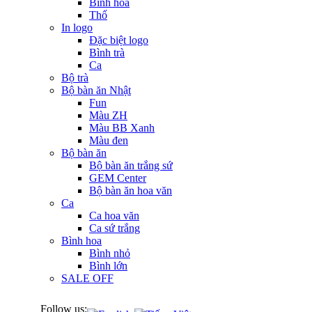
Bình hoa
Thố
In logo
Đặc biệt logo
Bình trà
Ca
Bộ trà
Bộ bàn ăn Nhật
Fun
Màu ZH
Màu BB Xanh
Màu đen
Bộ bàn ăn
Bộ bàn ăn trắng sứ
GEM Center
Bộ bàn ăn hoa văn
Ca
Ca hoa văn
Ca sứ trắng
Bình hoa
Bình nhỏ
Bình lớn
SALE OFF
Follow us: