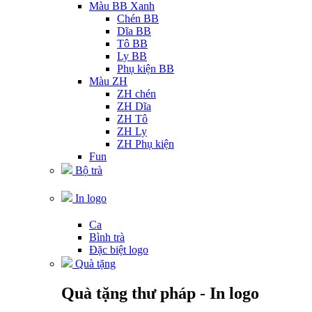
Màu BB Xanh
Chén BB
Dĩa BB
Tô BB
Ly BB
Phụ kiện BB
Màu ZH
ZH chén
ZH Dĩa
ZH Tô
ZH Ly
ZH Phụ kiện
Fun
Bộ trà
In logo
Ca
Bình trà
Đặc biệt logo
Quà tặng
Quà tặng thư pháp - In logo