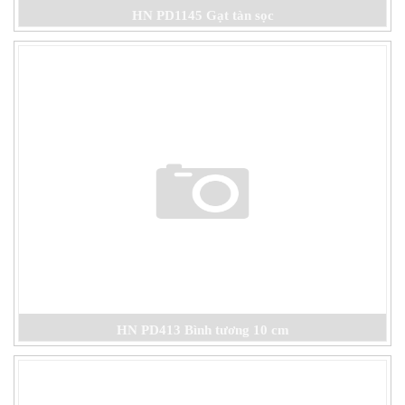
HN PD1145 Gạt tàn sọc
HN PD413 Bình tương 10 cm