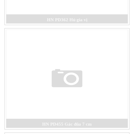
HN PD362 Hủ gia vị
HN PD455 Gác đũa 7 cm