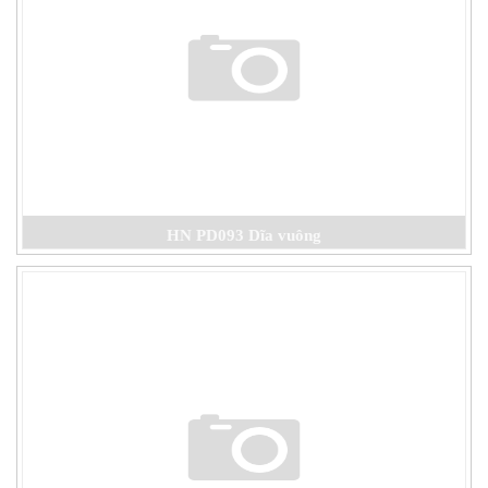
HN PD093 Dĩa vuông