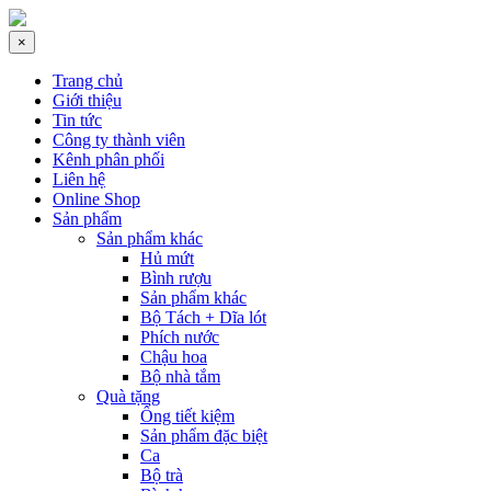
×
Trang chủ
Giới thiệu
Tin tức
Công ty thành viên
Kênh phân phối
Liên hệ
Online Shop
Sản phẩm
Sản phẩm khác
Hủ mứt
Bình rượu
Sản phẩm khác
Bộ Tách + Dĩa lót
Phích nước
Chậu hoa
Bộ nhà tắm
Quà tặng
Ống tiết kiệm
Sản phẩm đặc biệt
Ca
Bộ trà