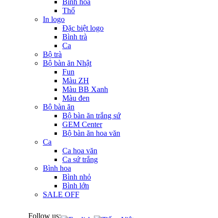
Bình hoa
Thố
In logo
Đặc biệt logo
Bình trà
Ca
Bộ trà
Bộ bàn ăn Nhật
Fun
Màu ZH
Màu BB Xanh
Màu đen
Bộ bàn ăn
Bộ bàn ăn trắng sứ
GEM Center
Bộ bàn ăn hoa văn
Ca
Ca hoa văn
Ca sứ trắng
Bình hoa
Bình nhỏ
Bình lớn
SALE OFF
Follow us: