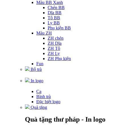
Màu BB Xanh
Chén BB
Dĩa BB
Tô BB
Ly BB
Phụ kiện BB
Màu ZH
ZH chén
ZH Dĩa
ZH Tô
ZH Ly
ZH Phụ kiện
Fun
Bộ trà
In logo
Ca
Bình trà
Đặc biệt logo
Quà tặng
Quà tặng thư pháp - In logo