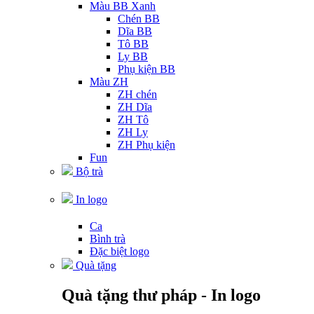
Màu BB Xanh
Chén BB
Dĩa BB
Tô BB
Ly BB
Phụ kiện BB
Màu ZH
ZH chén
ZH Dĩa
ZH Tô
ZH Ly
ZH Phụ kiện
Fun
Bộ trà
In logo
Ca
Bình trà
Đặc biệt logo
Quà tặng
Quà tặng thư pháp - In logo