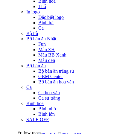
Bình hoa
Thố
In logo
Đặc biệt logo
Bình trà
Ca
Bộ trà
Bộ bàn ăn Nhật
Fun
Màu ZH
Màu BB Xanh
Màu đen
Bộ bàn ăn
Bộ bàn ăn trắng sứ
GEM Center
Bộ bàn ăn hoa văn
Ca
Ca hoa văn
Ca sứ trắng
Bình hoa
Bình nhỏ
Bình lớn
SALE OFF
Follow us: