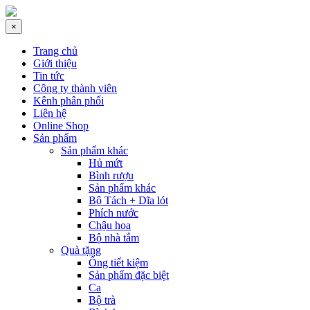
×
Trang chủ
Giới thiệu
Tin tức
Công ty thành viên
Kênh phân phối
Liên hệ
Online Shop
Sản phẩm
Sản phẩm khác
Hủ mứt
Bình rượu
Sản phẩm khác
Bộ Tách + Dĩa lót
Phích nước
Chậu hoa
Bộ nhà tắm
Quà tặng
Ống tiết kiệm
Sản phẩm đặc biệt
Ca
Bộ trà