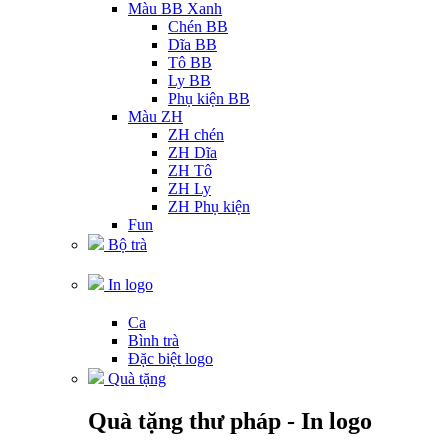
Màu BB Xanh
Chén BB
Dĩa BB
Tô BB
Ly BB
Phụ kiện BB
Màu ZH
ZH chén
ZH Dĩa
ZH Tô
ZH Ly
ZH Phụ kiện
Fun
Bộ trà
In logo
Ca
Bình trà
Đặc biệt logo
Quà tặng
Quà tặng thư pháp - In logo