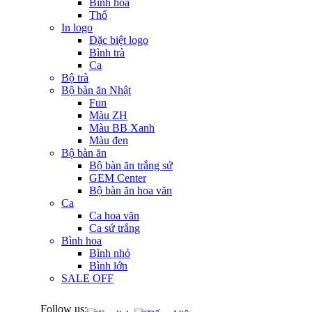
Bình hoa
Thố
In logo
Đặc biệt logo
Bình trà
Ca
Bộ trà
Bộ bàn ăn Nhật
Fun
Màu ZH
Màu BB Xanh
Màu đen
Bộ bàn ăn
Bộ bàn ăn trắng sứ
GEM Center
Bộ bàn ăn hoa văn
Ca
Ca hoa văn
Ca sứ trắng
Bình hoa
Bình nhỏ
Bình lớn
SALE OFF
Follow us: