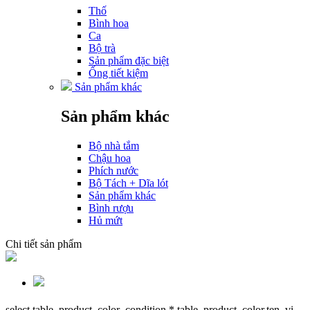
Thố
Bình hoa
Ca
Bộ trà
Sản phẩm đặc biệt
Ống tiết kiệm
Sản phẩm khác
Sản phẩm khác
Bộ nhà tắm
Chậu hoa
Phích nước
Bộ Tách + Dĩa lót
Sản phẩm khác
Bình rượu
Hủ mứt
Chi tiết sản phẩm
select table_product_color_condition.*,table_product_color.ten_vi