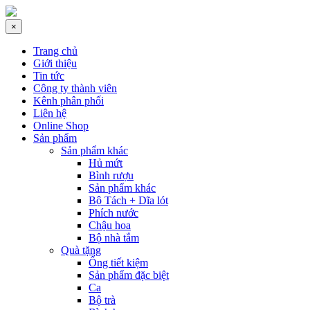
×
Trang chủ
Giới thiệu
Tin tức
Công ty thành viên
Kênh phân phối
Liên hệ
Online Shop
Sản phẩm
Sản phẩm khác
Hủ mứt
Bình rượu
Sản phẩm khác
Bộ Tách + Dĩa lót
Phích nước
Chậu hoa
Bộ nhà tắm
Quà tặng
Ống tiết kiệm
Sản phẩm đặc biệt
Ca
Bộ trà