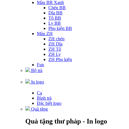
Màu BB Xanh
Chén BB
Dĩa BB
Tô BB
Ly BB
Phụ kiện BB
Màu ZH
ZH chén
ZH Dĩa
ZH Tô
ZH Ly
ZH Phụ kiện
Fun
Bộ trà
In logo
Ca
Bình trà
Đặc biệt logo
Quà tặng
Quà tặng thư pháp - In logo