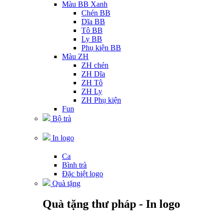
Màu BB Xanh
Chén BB
Dĩa BB
Tô BB
Ly BB
Phụ kiện BB
Màu ZH
ZH chén
ZH Dĩa
ZH Tô
ZH Ly
ZH Phụ kiện
Fun
Bộ trà
In logo
Ca
Bình trà
Đặc biệt logo
Quà tặng
Quà tặng thư pháp - In logo