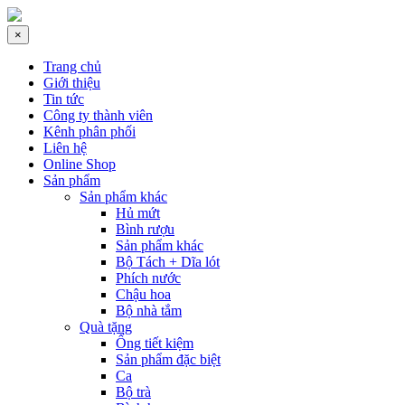
×
Trang chủ
Giới thiệu
Tin tức
Công ty thành viên
Kênh phân phối
Liên hệ
Online Shop
Sản phẩm
Sản phẩm khác
Hủ mứt
Bình rượu
Sản phẩm khác
Bộ Tách + Dĩa lót
Phích nước
Chậu hoa
Bộ nhà tắm
Quà tặng
Ống tiết kiệm
Sản phẩm đặc biệt
Ca
Bộ trà