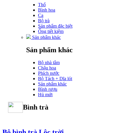
Thố
Bình hoa
Ca
Bộ trà
Sản phẩm đặc biệt
Ống tiết kiệm
Sản phẩm khác
Sản phẩm khác
Bộ nhà tắm
Chậu hoa
Phích nước
Bộ Tách + Dĩa lót
Sản phẩm khác
Bình rượu
Hủ mứt
Bình trà
Bộ bình trà Lộc trời