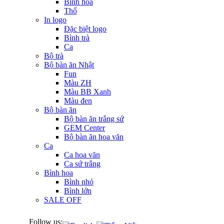
Bình hoa
Thố
In logo
Đặc biệt logo
Bình trà
Ca
Bộ trà
Bộ bàn ăn Nhật
Fun
Màu ZH
Màu BB Xanh
Màu đen
Bộ bàn ăn
Bộ bàn ăn trắng sứ
GEM Center
Bộ bàn ăn hoa văn
Ca
Ca hoa văn
Ca sứ trắng
Bình hoa
Bình nhỏ
Bình lớn
SALE OFF
Follow us: