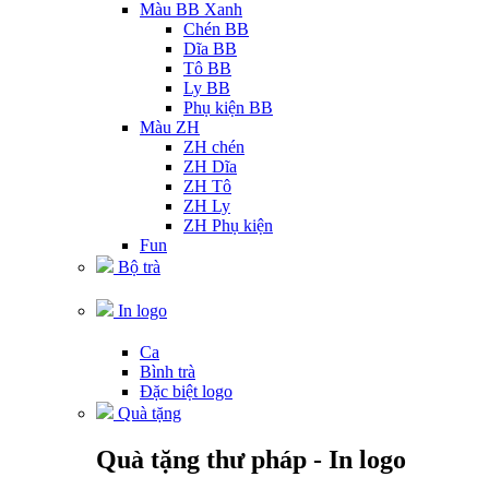
Màu BB Xanh
Chén BB
Dĩa BB
Tô BB
Ly BB
Phụ kiện BB
Màu ZH
ZH chén
ZH Dĩa
ZH Tô
ZH Ly
ZH Phụ kiện
Fun
Bộ trà
In logo
Ca
Bình trà
Đặc biệt logo
Quà tặng
Quà tặng thư pháp - In logo