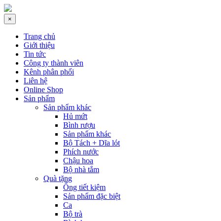
×
Trang chủ
Giới thiệu
Tin tức
Công ty thành viên
Kênh phân phối
Liên hệ
Online Shop
Sản phẩm
Sản phẩm khác
Hủ mứt
Bình rượu
Sản phẩm khác
Bộ Tách + Dĩa lót
Phích nước
Chậu hoa
Bộ nhà tắm
Quà tặng
Ống tiết kiệm
Sản phẩm đặc biệt
Ca
Bộ trà