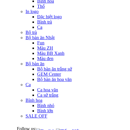
Bình hoa
Thố
In logo
Đặc biệt logo
Bình trà
Ca
Bộ trà
Bộ bàn ăn Nhật
Fun
Màu ZH
Màu BB Xanh
Màu đen
Bộ bàn ăn
Bộ bàn ăn trắng sứ
GEM Center
Bộ bàn ăn hoa văn
Ca
Ca hoa văn
Ca sứ trắng
Bình hoa
Bình nhỏ
Bình lớn
SALE OFF
Follow us: