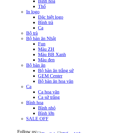
Bình hoa
Thố
In logo
Đặc biệt logo
Bình trà
Ca
Bộ trà
Bộ bàn ăn Nhật
Fun
Màu ZH
Màu BB Xanh
Màu đen
Bộ bàn ăn
Bộ bàn ăn trắng sứ
GEM Center
Bộ bàn ăn hoa văn
Ca
Ca hoa văn
Ca sứ trắng
Bình hoa
Bình nhỏ
Bình lớn
SALE OFF
Follow us: