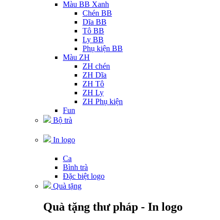
Màu BB Xanh
Chén BB
Dĩa BB
Tô BB
Ly BB
Phụ kiện BB
Màu ZH
ZH chén
ZH Dĩa
ZH Tô
ZH Ly
ZH Phụ kiện
Fun
Bộ trà
In logo
Ca
Bình trà
Đặc biệt logo
Quà tặng
Quà tặng thư pháp - In logo