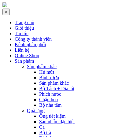
×
Trang chủ
Giới thiệu
Tin tức
Công ty thành viên
Kênh phân phối
Liên hệ
Online Shop
Sản phẩm
Sản phẩm khác
Hủ mứt
Bình rượu
Sản phẩm khác
Bộ Tách + Dĩa lót
Phích nước
Chậu hoa
Bộ nhà tắm
Quà tặng
Ống tiết kiệm
Sản phẩm đặc biệt
Ca
Bộ trà