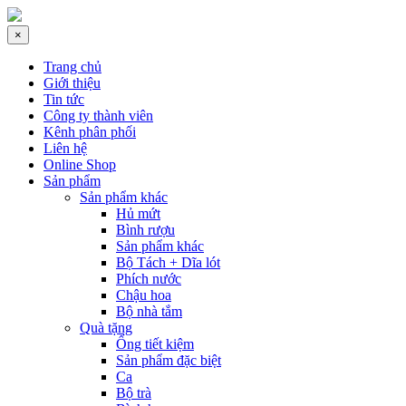
×
Trang chủ
Giới thiệu
Tin tức
Công ty thành viên
Kênh phân phối
Liên hệ
Online Shop
Sản phẩm
Sản phẩm khác
Hủ mứt
Bình rượu
Sản phẩm khác
Bộ Tách + Dĩa lót
Phích nước
Chậu hoa
Bộ nhà tắm
Quà tặng
Ống tiết kiệm
Sản phẩm đặc biệt
Ca
Bộ trà