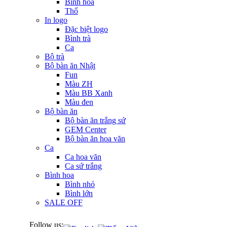
Bình hoa
Thố
In logo
Đặc biệt logo
Bình trà
Ca
Bộ trà
Bộ bàn ăn Nhật
Fun
Màu ZH
Màu BB Xanh
Màu đen
Bộ bàn ăn
Bộ bàn ăn trắng sứ
GEM Center
Bộ bàn ăn hoa văn
Ca
Ca hoa văn
Ca sứ trắng
Bình hoa
Bình nhỏ
Bình lớn
SALE OFF
Follow us: