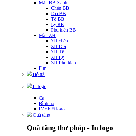
Màu BB Xanh
Chén BB
Dĩa BB
Tô BB
Ly BB
Phụ kiện BB
Màu ZH
ZH chén
ZH Dĩa
ZH Tô
ZH Ly
ZH Phụ kiện
Fun
Bộ trà
In logo
Ca
Bình trà
Đặc biệt logo
Quà tặng
Quà tặng thư pháp - In logo