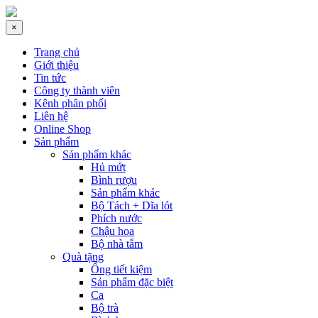
×
Trang chủ
Giới thiệu
Tin tức
Công ty thành viên
Kênh phân phối
Liên hệ
Online Shop
Sản phẩm
Sản phẩm khác
Hủ mứt
Bình rượu
Sản phẩm khác
Bộ Tách + Dĩa lót
Phích nước
Chậu hoa
Bộ nhà tắm
Quà tặng
Ống tiết kiệm
Sản phẩm đặc biệt
Ca
Bộ trà