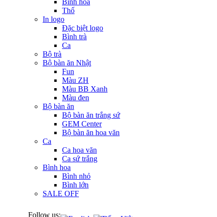
Bình hoa
Thố
In logo
Đặc biệt logo
Bình trà
Ca
Bộ trà
Bộ bàn ăn Nhật
Fun
Màu ZH
Màu BB Xanh
Màu đen
Bộ bàn ăn
Bộ bàn ăn trắng sứ
GEM Center
Bộ bàn ăn hoa văn
Ca
Ca hoa văn
Ca sứ trắng
Bình hoa
Bình nhỏ
Bình lớn
SALE OFF
Follow us: