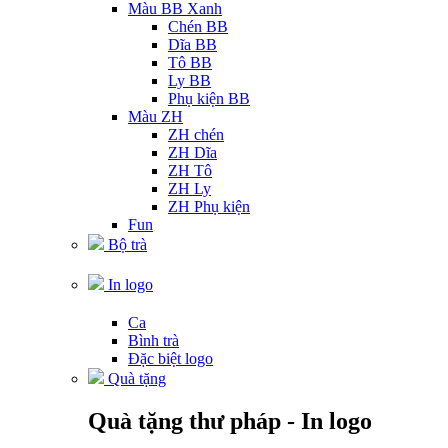
Màu BB Xanh
Chén BB
Dĩa BB
Tô BB
Ly BB
Phụ kiện BB
Màu ZH
ZH chén
ZH Dĩa
ZH Tô
ZH Ly
ZH Phụ kiện
Fun
Bộ trà
In logo
Ca
Bình trà
Đặc biệt logo
Quà tặng
Quà tặng thư pháp - In logo