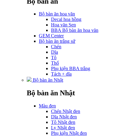
Bộ bàn ăn
Bộ bàn ăn hoa văn
Decal hoa hồng
Hoa văn Sen
BBA Bộ bàn ăn hoa văn
GEM Center
Bộ bàn ăn trắng sứ
Chén
Dĩa
Tô
Thố
Phụ kiện BBA trắng
Tách + dĩa
Bộ bàn ăn Nhật
Bộ bàn ăn Nhật
Màu đen
Chén Nhật đen
Dĩa Nhật đen
Tô Nhật đen
Ly Nhật đen
Phụ kiện Nhật đen