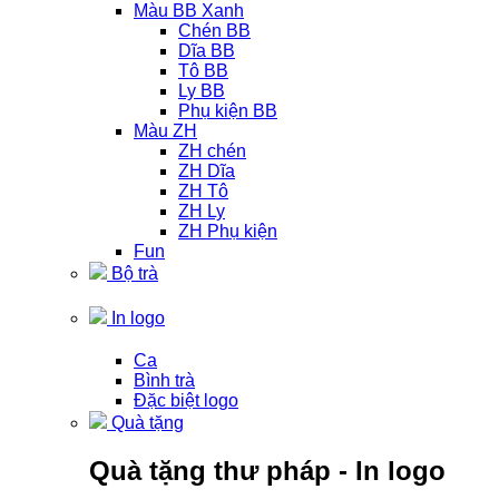
Màu BB Xanh
Chén BB
Dĩa BB
Tô BB
Ly BB
Phụ kiện BB
Màu ZH
ZH chén
ZH Dĩa
ZH Tô
ZH Ly
ZH Phụ kiện
Fun
Bộ trà
In logo
Ca
Bình trà
Đặc biệt logo
Quà tặng
Quà tặng thư pháp - In logo