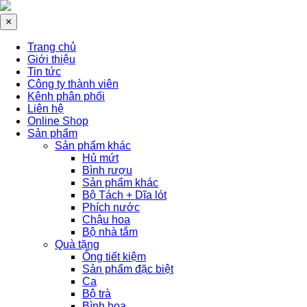
×
Trang chủ
Giới thiệu
Tin tức
Công ty thành viên
Kênh phân phối
Liên hệ
Online Shop
Sản phẩm
Sản phẩm khác
Hủ mứt
Bình rượu
Sản phẩm khác
Bộ Tách + Dĩa lót
Phích nước
Chậu hoa
Bộ nhà tắm
Quà tặng
Ống tiết kiệm
Sản phẩm đặc biệt
Ca
Bộ trà
Bình hoa