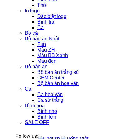
Thố
In logo
Đặc biệt logo
Bình trà
Ca
Bộ trà
Bộ bàn ăn Nhật
Fun
Màu ZH
Màu BB Xanh
Màu đen
Bộ bàn ăn
Bộ bàn ăn trắng sứ
GEM Center
Bộ bàn ăn hoa văn
Ca
Ca hoa văn
Ca sứ trắng
Bình hoa
Bình nhỏ
Bình lớn
SALE OFF
Follow us: