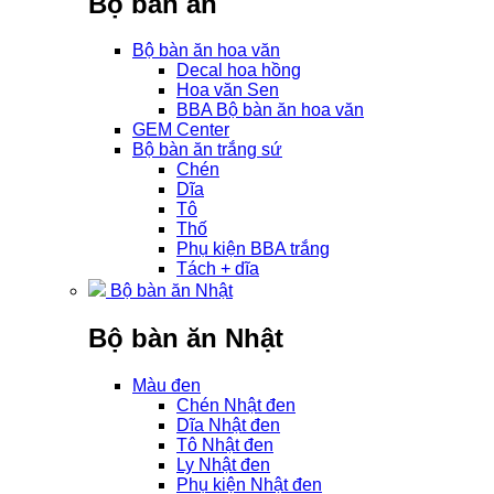
Bộ bàn ăn
Bộ bàn ăn hoa văn
Decal hoa hồng
Hoa văn Sen
BBA Bộ bàn ăn hoa văn
GEM Center
Bộ bàn ăn trắng sứ
Chén
Dĩa
Tô
Thố
Phụ kiện BBA trắng
Tách + dĩa
Bộ bàn ăn Nhật
Bộ bàn ăn Nhật
Màu đen
Chén Nhật đen
Dĩa Nhật đen
Tô Nhật đen
Ly Nhật đen
Phụ kiện Nhật đen