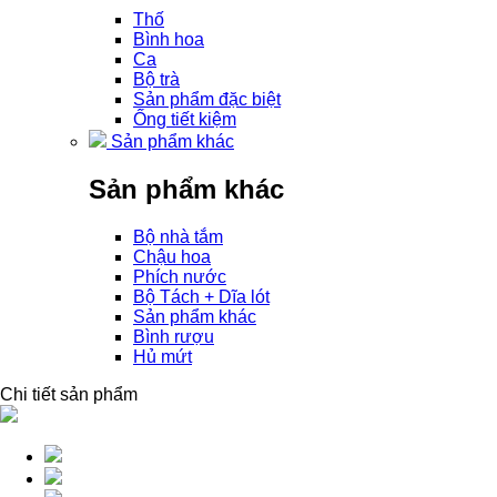
Thố
Bình hoa
Ca
Bộ trà
Sản phẩm đặc biệt
Ống tiết kiệm
Sản phẩm khác
Sản phẩm khác
Bộ nhà tắm
Chậu hoa
Phích nước
Bộ Tách + Dĩa lót
Sản phẩm khác
Bình rượu
Hủ mứt
Chi tiết sản phẩm