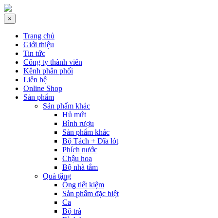
×
Trang chủ
Giới thiệu
Tin tức
Công ty thành viên
Kênh phân phối
Liên hệ
Online Shop
Sản phẩm
Sản phẩm khác
Hủ mứt
Bình rượu
Sản phẩm khác
Bộ Tách + Dĩa lót
Phích nước
Chậu hoa
Bộ nhà tắm
Quà tặng
Ống tiết kiệm
Sản phẩm đặc biệt
Ca
Bộ trà