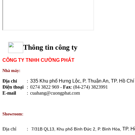
Thông tin công ty
CÔNG TY TNHH CƯỜNG PHÁT
Nhà máy:
Địa chỉ
:
335 Khu phố Hưng Lộc, P. Thuận An, TP. Hồ Chí
Điện thoại
:
0274 3822 969 -
Fax
: (84-274) 3823991
E-mail
:
cuahang@cuongphat.com
Showroom:
Địa chỉ
:
TP. H
7/31B QL13, Khu phố Bình Đức 2, P. Bình Hòa,