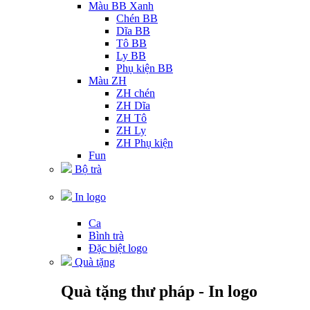
Màu BB Xanh
Chén BB
Dĩa BB
Tô BB
Ly BB
Phụ kiện BB
Màu ZH
ZH chén
ZH Dĩa
ZH Tô
ZH Ly
ZH Phụ kiện
Fun
Bộ trà
In logo
Ca
Bình trà
Đặc biệt logo
Quà tặng
Quà tặng thư pháp - In logo