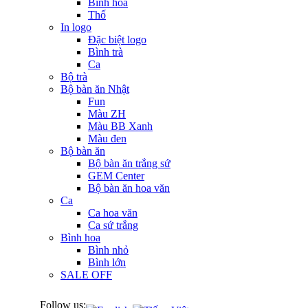
Bình hoa
Thố
In logo
Đặc biệt logo
Bình trà
Ca
Bộ trà
Bộ bàn ăn Nhật
Fun
Màu ZH
Màu BB Xanh
Màu đen
Bộ bàn ăn
Bộ bàn ăn trắng sứ
GEM Center
Bộ bàn ăn hoa văn
Ca
Ca hoa văn
Ca sứ trắng
Bình hoa
Bình nhỏ
Bình lớn
SALE OFF
Follow us: