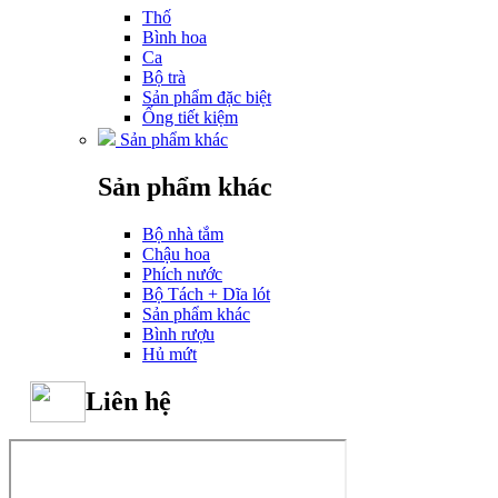
Thố
Bình hoa
Ca
Bộ trà
Sản phẩm đặc biệt
Ống tiết kiệm
Sản phẩm khác
Sản phẩm khác
Bộ nhà tắm
Chậu hoa
Phích nước
Bộ Tách + Dĩa lót
Sản phẩm khác
Bình rượu
Hủ mứt
Liên hệ