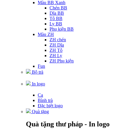
Màu BB Xanh
Chén BB
Dĩa BB
Tô BB
Ly BB
Phụ kiện BB
Màu ZH
ZH chén
ZH Dĩa
ZH Tô
ZH Ly
ZH Phụ kiện
Fun
Bộ trà
In logo
Ca
Bình trà
Đặc biệt logo
Quà tặng
Quà tặng thư pháp - In logo