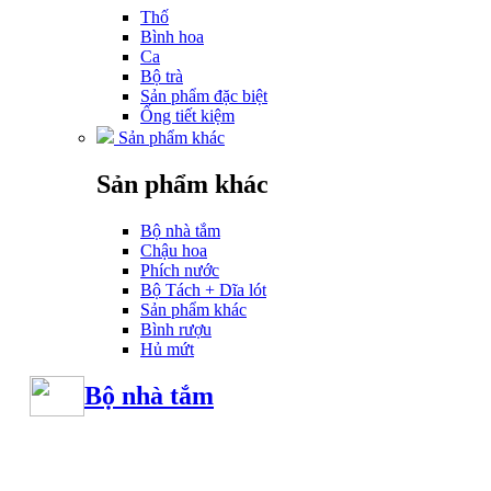
Thố
Bình hoa
Ca
Bộ trà
Sản phẩm đặc biệt
Ống tiết kiệm
Sản phẩm khác
Sản phẩm khác
Bộ nhà tắm
Chậu hoa
Phích nước
Bộ Tách + Dĩa lót
Sản phẩm khác
Bình rượu
Hủ mứt
Bộ nhà tắm