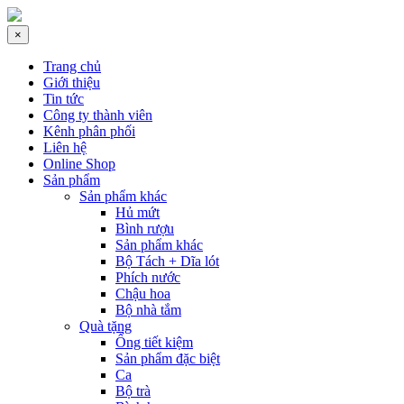
×
Trang chủ
Giới thiệu
Tin tức
Công ty thành viên
Kênh phân phối
Liên hệ
Online Shop
Sản phẩm
Sản phẩm khác
Hủ mứt
Bình rượu
Sản phẩm khác
Bộ Tách + Dĩa lót
Phích nước
Chậu hoa
Bộ nhà tắm
Quà tặng
Ống tiết kiệm
Sản phẩm đặc biệt
Ca
Bộ trà