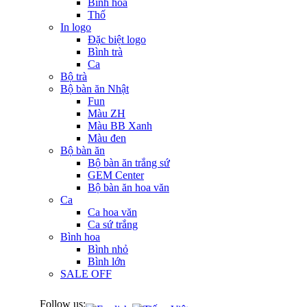
Bình hoa
Thố
In logo
Đặc biệt logo
Bình trà
Ca
Bộ trà
Bộ bàn ăn Nhật
Fun
Màu ZH
Màu BB Xanh
Màu đen
Bộ bàn ăn
Bộ bàn ăn trắng sứ
GEM Center
Bộ bàn ăn hoa văn
Ca
Ca hoa văn
Ca sứ trắng
Bình hoa
Bình nhỏ
Bình lớn
SALE OFF
Follow us: