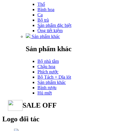
Thố
Bình hoa
Ca
Bộ trà
Sản phẩm đặc biệt
Ống tiết kiệm
Sản phẩm khác
Sản phẩm khác
Bộ nhà tắm
Chậu hoa
Phích nước
Bộ Tách + Dĩa lót
Sản phẩm khác
Bình rượu
Hủ mứt
SALE OFF
Logo đối tác