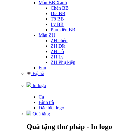
Màu BB Xanh
Chén BB
Dĩa BB
Tô BB
Ly BB
Phụ kiện BB
Màu ZH
ZH chén
ZH Dĩa
ZH Tô
ZH Ly
ZH Phụ kiện
Fun
Bộ trà
In logo
Ca
Bình trà
Đặc biệt logo
Quà tặng
Quà tặng thư pháp - In logo