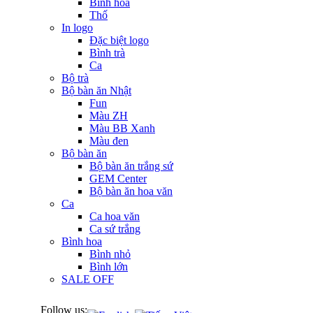
Bình hoa
Thố
In logo
Đặc biệt logo
Bình trà
Ca
Bộ trà
Bộ bàn ăn Nhật
Fun
Màu ZH
Màu BB Xanh
Màu đen
Bộ bàn ăn
Bộ bàn ăn trắng sứ
GEM Center
Bộ bàn ăn hoa văn
Ca
Ca hoa văn
Ca sứ trắng
Bình hoa
Bình nhỏ
Bình lớn
SALE OFF
Follow us: