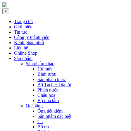
×
Trang chủ
Giới thiệu
Tin tức
Công ty thành viên
Kênh phân phối
Liên hệ
Online Shop
Sản phẩm
Sản phẩm khác
Hủ mứt
Bình rượu
Sản phẩm khác
Bộ Tách + Dĩa lót
Phích nước
Chậu hoa
Bộ nhà tắm
Quà tặng
Ống tiết kiệm
Sản phẩm đặc biệt
Ca
Bộ trà